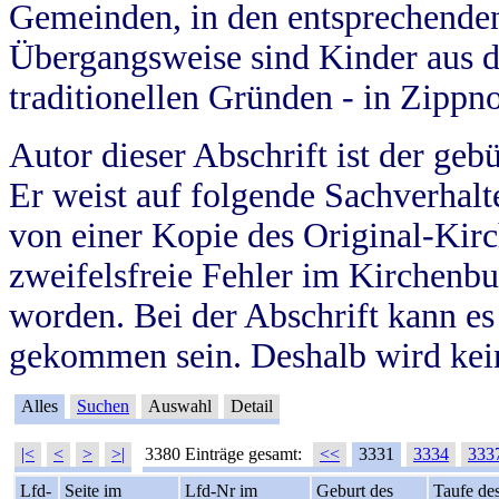
Gemeinden, in den entsprechende
Übergangsweise sind Kinder aus 
traditionellen Gründen - in Zippn
Autor dieser Abschrift ist der geb
Er weist auf folgende Sachverhalte
von einer Kopie des Original-Kirc
zweifelsfreie Fehler im Kirchenbuc
worden. Bei der Abschrift kann e
gekommen sein. Deshalb wird kein
Alles
Suchen
Auswahl
Detail
|<
<
>
>|
3380 Einträge gesamt:
<<
3331
3334
333
Lfd-
Seite im
Lfd-Nr im
Geburt des
Taufe de