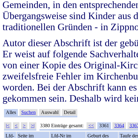
Gemeinden, in den entsprechende
Übergangsweise sind Kinder aus 
traditionellen Gründen - in Zippn
Autor dieser Abschrift ist der geb
Er weist auf folgende Sachverhalte
von einer Kopie des Original-Kirc
zweifelsfreie Fehler im Kirchenbuc
worden. Bei der Abschrift kann e
gekommen sein. Deshalb wird kein
Alles
Suchen
Auswahl
Detail
|<
<
>
>|
3380 Einträge gesamt:
<<
3361
3364
336
Lfd-
Seite im
Lfd-Nr im
Geburt des
Taufe de