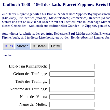
Taufbuch 1838 - 1866 der kath. Pfarrei Zippnow Kreis 
Zur Pfarrei Zippnow gehörten bis 1945 außer dem Dorf Zippnow (Sypnywo) noch d
(Dudylany), Freudenfier (Szwecja), Klawittersdorf (Glowaczewo), Rederitz (Nadarz
Stabitz und ein Lokalvikariat Rederitz mit der Tochterkirche in Doderlage wurd
diesen Gemeinden - wohl noch aus traditionellen Gründen - in Zippnow getauft 
Autor dieser Abschrift ist der gebürtige Rederitzer
Paul Lüdtke
aus Köln. Er weist
Kirchenbuch, sind in dieser Liste korrigiert worden. Bei der Abschrift kann es 
Alles
Suchen
Auswahl
Detail
Suche:
Lfd-Nr im Kirchenbuch:
Geburt des Täuflings:
Taufe des Täuflings:
Vorname des Täuflings:
Name des Vaters:
Name der Mutter: