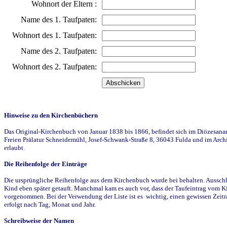
Wohnort der Eltern :
Name des 1. Taufpaten:
Wohnort des 1. Taufpaten:
Name des 2. Taufpaten:
Wohnort des 2. Taufpaten:
Hinweise zu den Kirchenbüchern
Das Original-Kirchenbuch von Januar 1838 bis 1866, befindet sich im Diözesanarch
Freien Prälatur Schneidemühl, Josef-Schwank-Straße 8, 36043 Fulda und im Archi
erlaubt.
Die Reihenfolge der Einträge
Die ursprüngliche Reihenfolge aus dem Kirchenbuch wurde bei behalten. Ausschla
Kind eben später getauft. Manchmal kam es auch vor, dass der Taufeintrag vom Ki
vorgenommen. Bei der Verwendung der Liste ist es wichtig, einen gewissen Zeit
erfolgt nach Tag, Monat und Jahr.
Schreibweise der Namen