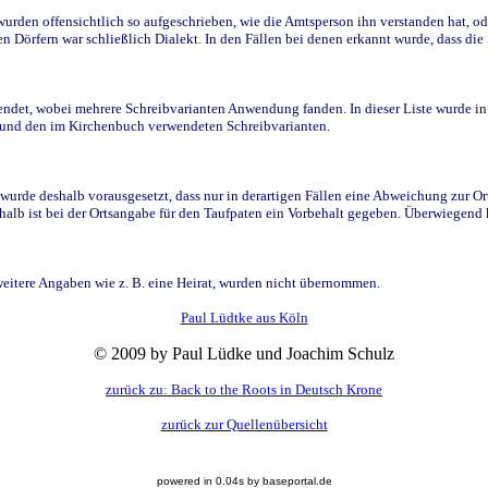
den offensichtlich so aufgeschrieben, wie die Amtsperson ihn verstanden hat, ode
n Dörfern war schließlich Dialekt. In den Fällen bei denen erkannt wurde, dass di
t, wobei mehrere Schreibvarianten Anwendung fanden. In dieser Liste wurde in de
n und den im Kirchenbuch verwendeten Schreibvarianten.
wurde deshalb vorausgesetzt, dass nur in derartigen Fällen eine Abweichung zur O
eshalb ist bei der Ortsangabe für den Taufpaten ein Vorbehalt gegeben. Überwiegen
weitere Angaben wie z. B. eine Heirat, wurden nicht übernommen.
Paul Lüdtke aus Köln
© 2009 by Paul Lüdke und Joachim Schulz
zurück zu: Back to the Roots in Deutsch Krone
zurück zur Quellenübersicht
powered in 0.04s by baseportal.de