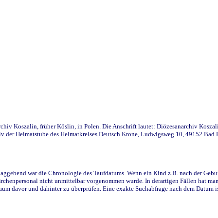
iv Koszalin, früher Köslin, in Polen. Die Anschrift lautet: Diözesanarchiv Koszal
v der Heimatstube des Heimatkreises Deutsch Krone, Ludwigsweg 10, 49152 Bad Ess
ggebend war die Chronologie des Taufdatums. Wenn ein Kind z.B. nach der Geburt 
rchenpersonal nicht unmittelbar vorgenommen wurde. In derartigen Fällen hat man d
raum davor und dahinter zu überprüfen. Eine exakte Suchabfrage nach dem Datum i