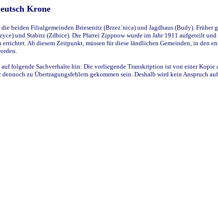
Deutsch Krone
ie beiden Filialgemeinden Briesenitz (Brzez`nica) und Jagdhaus (Budy). Früher g
yce) und Stabitz (Zdbice). Die Pfarrei Zippnow wurde im Jahr 1911 aufgeteilt und e
en errichtet. Ab diesem Zeitpunkt, müssen für diese ländlichen Gemeinden, in den
worden.
 auf folgende Sachverhalte hin: Die vorliegende Transkription ist von einer Kopie 
aber dennoch zu Übertragungsfehlern gekommen sein. Deshalb wird kein Anspruch auf 