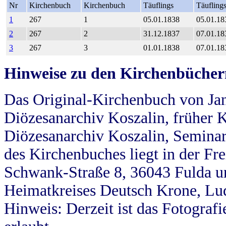
Nr
Kirchenbuch
Kirchenbuch
Täuflings
Täufling
1
267
1
05.01.1838
05.01.18
2
267
2
31.12.1837
07.01.18
3
267
3
01.01.1838
07.01.18
Hinweise zu den Kirchenbücher
Das Original-Kirchenbuch von Jan
Diözesanarchiv Koszalin, früher Kö
Diözesanarchiv Koszalin, Seminar
des Kirchenbuches liegt in der Fr
Schwank-Straße 8, 36043 Fulda u
Heimatkreises Deutsch Krone, Lu
Hinweis: Derzeit ist das Fotograf