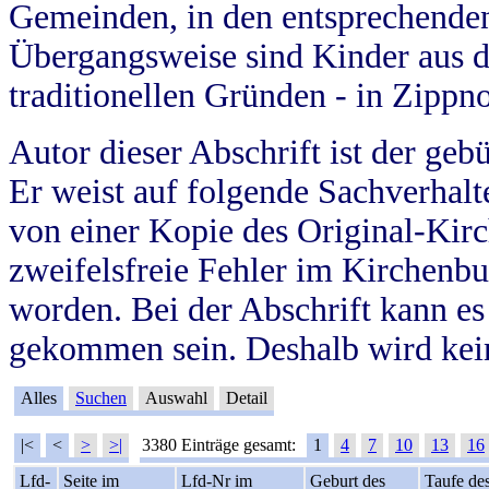
Gemeinden, in den entsprechende
Übergangsweise sind Kinder aus 
traditionellen Gründen - in Zippn
Autor dieser Abschrift ist der geb
Er weist auf folgende Sachverhalte
von einer Kopie des Original-Kirc
zweifelsfreie Fehler im Kirchenbuc
worden. Bei der Abschrift kann e
gekommen sein. Deshalb wird kein
Alles
Suchen
Auswahl
Detail
|<
<
>
>|
3380 Einträge gesamt:
1
4
7
10
13
16
Lfd-
Seite im
Lfd-Nr im
Geburt des
Taufe de