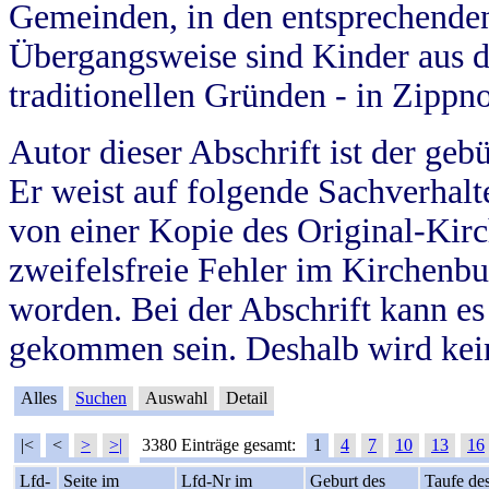
Gemeinden, in den entsprechende
Übergangsweise sind Kinder aus 
traditionellen Gründen - in Zippn
Autor dieser Abschrift ist der geb
Er weist auf folgende Sachverhalte
von einer Kopie des Original-Kirc
zweifelsfreie Fehler im Kirchenbuc
worden. Bei der Abschrift kann e
gekommen sein. Deshalb wird kein
Alles
Suchen
Auswahl
Detail
|<
<
>
>|
3380 Einträge gesamt:
1
4
7
10
13
16
Lfd-
Seite im
Lfd-Nr im
Geburt des
Taufe de