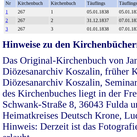
Nr
Kirchenbuch
Kirchenbuch
Täuflings
Täufling
1
267
1
05.01.1838
05.01.18
2
267
2
31.12.1837
07.01.18
3
267
3
01.01.1838
07.01.18
Hinweise zu den Kirchenbücher
Das Original-Kirchenbuch von Jan
Diözesanarchiv Koszalin, früher Kö
Diözesanarchiv Koszalin, Seminar
des Kirchenbuches liegt in der Fr
Schwank-Straße 8, 36043 Fulda u
Heimatkreises Deutsch Krone, Lu
Hinweis: Derzeit ist das Fotograf