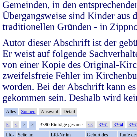
Gemeinden, in den entsprechende
Übergangsweise sind Kinder aus 
traditionellen Gründen - in Zippn
Autor dieser Abschrift ist der geb
Er weist auf folgende Sachverhalte
von einer Kopie des Original-Kirc
zweifelsfreie Fehler im Kirchenbuc
worden. Bei der Abschrift kann e
gekommen sein. Deshalb wird kein
Alles
Suchen
Auswahl
Detail
|<
<
>
>|
3380 Einträge gesamt:
<<
3361
3364
336
Lfd-
Seite im
Lfd-Nr im
Geburt des
Taufe de