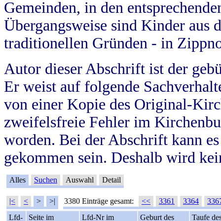
Gemeinden, in den entsprechende
Übergangsweise sind Kinder aus 
traditionellen Gründen - in Zippn
Autor dieser Abschrift ist der geb
Er weist auf folgende Sachverhalte
von einer Kopie des Original-Kirc
zweifelsfreie Fehler im Kirchenbuc
worden. Bei der Abschrift kann e
gekommen sein. Deshalb wird kein
Alles
Suchen
Auswahl
Detail
|<
<
>
>|
3380 Einträge gesamt:
<<
3361
3364
336
Lfd-
Seite im
Lfd-Nr im
Geburt des
Taufe de