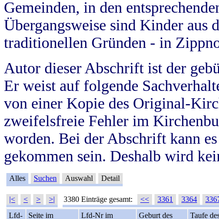
Gemeinden, in den entsprechende
Übergangsweise sind Kinder aus 
traditionellen Gründen - in Zippn
Autor dieser Abschrift ist der geb
Er weist auf folgende Sachverhalte
von einer Kopie des Original-Kirc
zweifelsfreie Fehler im Kirchenbuc
worden. Bei der Abschrift kann e
gekommen sein. Deshalb wird kein
Alles
Suchen
Auswahl
Detail
|<
<
>
>|
3380 Einträge gesamt:
<<
3361
3364
336
Lfd-
Seite im
Lfd-Nr im
Geburt des
Taufe de