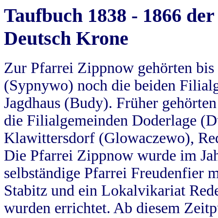
Taufbuch 1838 - 1866 der
Deutsch Krone
Zur Pfarrei Zippnow gehörten bi
(Sypnywo) noch die beiden Filial
Jagdhaus (Budy). Früher gehörten 
die Filialgemeinden Doderlage (D
Klawittersdorf (Glowaczewo), Red
Die Pfarrei Zippnow wurde im Jah
selbständige Pfarrei Freudenfier m
Stabitz und ein Lokalvikariat Red
wurden errichtet. Ab diesem Zeitp