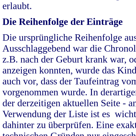
erlaubt.
Die Reihenfolge der Einträge
Die ursprüngliche Reihenfolge au
Ausschlaggebend war die Chronol
z.B. nach der Geburt krank war, od
anzeigen konnten, wurde das Kind
auch vor, dass der Taufeintrag vo
vorgenommen wurde. In derartigen
der derzeitigen aktuellen Seite -
Verwendung der Liste ist es wich
dahinter zu überprüfen. Eine exa
technischen Gründen nur eingesch