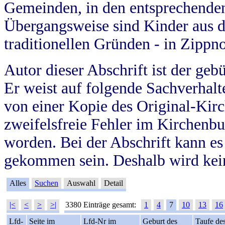
Gemeinden, in den entsprechende
Übergangsweise sind Kinder aus 
traditionellen Gründen - in Zippn
Autor dieser Abschrift ist der geb
Er weist auf folgende Sachverhalte
von einer Kopie des Original-Kirc
zweifelsfreie Fehler im Kirchenbuc
worden. Bei der Abschrift kann e
gekommen sein. Deshalb wird kein
Alles
Suchen
Auswahl
Detail
|<
<
>
>|
3380 Einträge gesamt:
1
4
7
10
13
16
Lfd-
Seite im
Lfd-Nr im
Geburt des
Taufe de