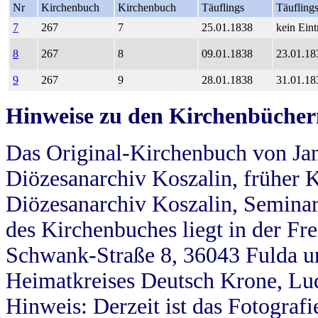
Nr
Kirchenbuch
Kirchenbuch
Täuflings
Täufling
7
267
7
25.01.1838
kein Eint
8
267
8
09.01.1838
23.01.18
9
267
9
28.01.1838
31.01.18
Hinweise zu den Kirchenbücher
Das Original-Kirchenbuch von Jan
Diözesanarchiv Koszalin, früher Kö
Diözesanarchiv Koszalin, Seminar
des Kirchenbuches liegt in der Fr
Schwank-Straße 8, 36043 Fulda u
Heimatkreises Deutsch Krone, Lu
Hinweis: Derzeit ist das Fotograf