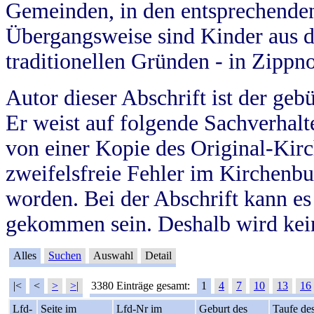
Gemeinden, in den entsprechende
Übergangsweise sind Kinder aus 
traditionellen Gründen - in Zippn
Autor dieser Abschrift ist der geb
Er weist auf folgende Sachverhalte
von einer Kopie des Original-Kirc
zweifelsfreie Fehler im Kirchenbuc
worden. Bei der Abschrift kann e
gekommen sein. Deshalb wird kein
Alles
Suchen
Auswahl
Detail
|<
<
>
>|
3380 Einträge gesamt:
1
4
7
10
13
16
Lfd-
Seite im
Lfd-Nr im
Geburt des
Taufe de