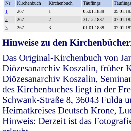
Nr
Kirchenbuch
Kirchenbuch
Täuflings
Täufling
1
267
1
05.01.1838
05.01.18
2
267
2
31.12.1837
07.01.18
3
267
3
01.01.1838
07.01.18
Hinweise zu den Kirchenbücher
Das Original-Kirchenbuch von Jan
Diözesanarchiv Koszalin, früher Kö
Diözesanarchiv Koszalin, Seminar
des Kirchenbuches liegt in der Fr
Schwank-Straße 8, 36043 Fulda u
Heimatkreises Deutsch Krone, Lu
Hinweis: Derzeit ist das Fotograf