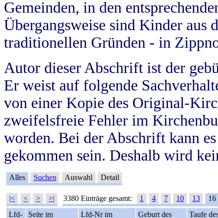
Gemeinden, in den entsprechende
Übergangsweise sind Kinder aus 
traditionellen Gründen - in Zippn
Autor dieser Abschrift ist der geb
Er weist auf folgende Sachverhalte
von einer Kopie des Original-Kirc
zweifelsfreie Fehler im Kirchenbuc
worden. Bei der Abschrift kann e
gekommen sein. Deshalb wird kein
Alles
Suchen
Auswahl
Detail
|<
<
>
>|
3380 Einträge gesamt:
1
4
7
10
13
16
Lfd-
Seite im
Lfd-Nr im
Geburt des
Taufe de