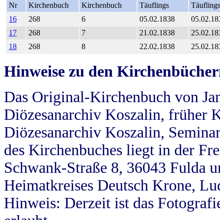
Nr
Kirchenbuch
Kirchenbuch
Täuflings
Täufling
16
268
6
05.02.1838
05.02.18
17
268
7
21.02.1838
25.02.18
18
268
8
22.02.1838
25.02.18
Hinweise zu den Kirchenbücher
Das Original-Kirchenbuch von Jan
Diözesanarchiv Koszalin, früher Kö
Diözesanarchiv Koszalin, Seminar
des Kirchenbuches liegt in der Fr
Schwank-Straße 8, 36043 Fulda u
Heimatkreises Deutsch Krone, Lu
Hinweis: Derzeit ist das Fotograf