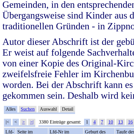
Gemeinden, in den entsprechende
Übergangsweise sind Kinder aus 
traditionellen Gründen - in Zippn
Autor dieser Abschrift ist der geb
Er weist auf folgende Sachverhalte
von einer Kopie des Original-Kirc
zweifelsfreie Fehler im Kirchenbuc
worden. Bei der Abschrift kann e
gekommen sein. Deshalb wird kein
Alles
Suchen
Auswahl
Detail
|<
<
>
>|
3380 Einträge gesamt:
1
4
7
10
13
16
Lfd-
Seite im
Lfd-Nr im
Geburt des
Taufe de