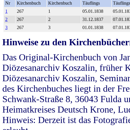
Nr
Kirchenbuch
Kirchenbuch
Täuflings
Täufling
1
267
1
05.01.1838
05.01.18
2
267
2
31.12.1837
07.01.18
3
267
3
01.01.1838
07.01.18
Hinweise zu den Kirchenbücher
Das Original-Kirchenbuch von Jan
Diözesanarchiv Koszalin, früher Kö
Diözesanarchiv Koszalin, Seminar
des Kirchenbuches liegt in der Fr
Schwank-Straße 8, 36043 Fulda u
Heimatkreises Deutsch Krone, Lu
Hinweis: Derzeit ist das Fotograf