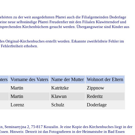
ehörten zu der weit ausgedehnten Pfarrei auch die Filialgemeinden Doderlage
ine neue selbständige Pfarrei Freudenfier mit den Filialen Klawittersdorf und
 entsprechenden Kirchenbüchern gesucht werden. Übergangsweise sind Kinder aus
des Original-Kirchenbuches erstellt worden. Erkannte zweifelsfreie Fehler im
Fehlerfreiheit erhoben.
ters
Vorname des Vaters
Name der Mutter
Wohnort der Eltern
Martin
Katritzke
Zippnow
Martin
Klawun
Rederitz
Lorenz
Schulz
Doderlage
in, Seminarryjna 2, 75-817 Koszalin. Je eine Kopie des Kirchenbuches liegt in der
en. Hinweis: Derzeit ist das Fotografieren in der Heimatstube in Bad Essen