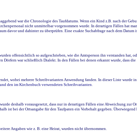
ggebend war die Chronologie des Taufdatums. Wenn ein Kind z.B. nach der Geburt 
rchenpersonal nicht unmittelbar vorgenommen wurde. In derartigen Fällen hat man d
raum davor und dahinter zu überprüfen. Eine exakte Suchabfrage nach dem Datum i
den offensichtlich so aufgeschrieben, wie die Amtsperson ihn verstanden hat, ode
n Dörfern war schließlich Dialekt. In den Fällen bei denen erkannt wurde, dass di
t, wobei mehrere Schreibvarianten Anwendung fanden. In dieser Liste wurde in de
n und den im Kirchenbuch verwendeten Schreibvarianten.
wurde deshalb vorausgesetzt, dass nur in derartigen Fällen eine Abweichung zur O
eshalb ist bei der Ortsangabe für den Taufpaten ein Vorbehalt gegeben. Überwiegen
weitere Angaben wie z. B. eine Heirat, wurden nicht übernommen.