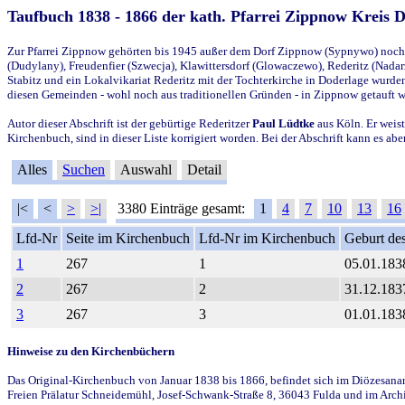
Taufbuch 1838 - 1866 der kath. Pfarrei Zippnow Kreis 
Zur Pfarrei Zippnow gehörten bis 1945 außer dem Dorf Zippnow (Sypnywo) noch d
(Dudylany), Freudenfier (Szwecja), Klawittersdorf (Glowaczewo), Rederitz (Nadarz
Stabitz und ein Lokalvikariat Rederitz mit der Tochterkirche in Doderlage wurd
diesen Gemeinden - wohl noch aus traditionellen Gründen - in Zippnow getauft 
Autor dieser Abschrift ist der gebürtige Rederitzer
Paul Lüdtke
aus Köln. Er weist
Kirchenbuch, sind in dieser Liste korrigiert worden. Bei der Abschrift kann es 
Alles
Suchen
Auswahl
Detail
|<
<
>
>|
3380 Einträge gesamt:
1
4
7
10
13
16
Lfd-Nr
Seite im Kirchenbuch
Lfd-Nr im Kirchenbuch
Geburt des
1
267
1
05.01.183
2
267
2
31.12.183
3
267
3
01.01.183
Hinweise zu den Kirchenbüchern
Das Original-Kirchenbuch von Januar 1838 bis 1866, befindet sich im Diözesanarch
Freien Prälatur Schneidemühl, Josef-Schwank-Straße 8, 36043 Fulda und im Archi