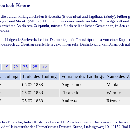
Deutsch Krone
ie beiden Filialgemeinden Briesenitz (Brzez`nica) und Jagdhaus (Budy). Früher g
yce) und Stabitz (Zdbice). Die Pfarrei Zippnow wurde im Jahr 1911 aufgeteilt und e
en errichtet. Ab diesem Zeitpunkt, müssen für diese ländlichen Gemeinden, in den
worden.
 auf folgende Sachverhalte hin: Die vorliegende Transkription ist von einer Kopie 
aber dennoch zu Übertragungsfehlern gekommen sein. Deshalb wird kein Anspruch auf 
19
22
25
28
>>
 Täuflings
Taufe des Täuflings
Vorname des Täuflings
Name des Va
8
05.02.1838
Augustinus
Manke
8
25.02.1838
Elisabeth
Warnke
8
25.02.1838
Andreas
Riemer
iv Koszalin, früher Köslin, in Polen. Die Anschrift lautet: Diözesanarchiv Koszal
v der Heimatstube des Heimatkreises Deutsch Krone, Ludwigsweg 10, 49152 Bad Ess