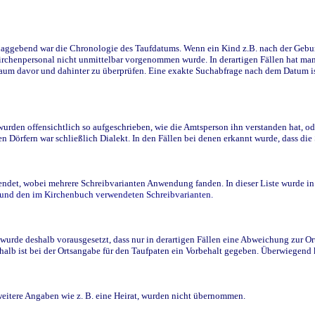
ggebend war die Chronologie des Taufdatums. Wenn ein Kind z.B. nach der Geburt 
rchenpersonal nicht unmittelbar vorgenommen wurde. In derartigen Fällen hat man d
raum davor und dahinter zu überprüfen. Eine exakte Suchabfrage nach dem Datum i
den offensichtlich so aufgeschrieben, wie die Amtsperson ihn verstanden hat, ode
n Dörfern war schließlich Dialekt. In den Fällen bei denen erkannt wurde, dass di
t, wobei mehrere Schreibvarianten Anwendung fanden. In dieser Liste wurde in de
n und den im Kirchenbuch verwendeten Schreibvarianten.
wurde deshalb vorausgesetzt, dass nur in derartigen Fällen eine Abweichung zur O
eshalb ist bei der Ortsangabe für den Taufpaten ein Vorbehalt gegeben. Überwiegen
weitere Angaben wie z. B. eine Heirat, wurden nicht übernommen.