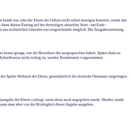
krank war, oder die Eltern die Geburt nicht sofort anzeigen konnten, wurde das
ann diesen Eintrag auf der derzeitigen aktuellen Seite - am Ende -
st aus technischen Gründen nur eingeschränkt möglich. Die Ausgabesortierung
r besser gesagt, wie die Bewohner ihn ausgesprochen haben. Später dann so
e Schreibweise nicht richtig ist, wurden Korrekturen vorgenommen.
r Spalte Wohnort der Eltern, grundsätzlich der deutsche Ortsname eingetragen.
rtsangabe der Eltern vorliegt, wenn diese auch angegeben wurde. Hierbei wurde
d kann man aber von der Richtigkeit dieser Angabe ausgehen.