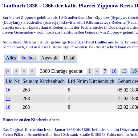
Taufbuch 1838 - 1866 der kath. Pfarrei Zippnow Kreis 
Zur Pfarrei Zippnow gehörten bis 1945 außer dem Dorf Zippnow (Sypnywo) noch d
(Dudylany), Freudenfier (Szwecja), Klawittersdorf (Glowaczewo), Rederitz (Nadarz
Stabitz und ein Lokalvikariat Rederitz mit der Tochterkirche in Doderlage wurd
diesen Gemeinden - wohl noch aus traditionellen Gründen - in Zippnow getauft 
Autor dieser Abschrift ist der gebürtige Rederitzer
Paul Lüdtke
aus Köln. Er weist
Kirchenbuch, sind in dieser Liste korrigiert worden. Bei der Abschrift kann es 
Alles
Suchen
Auswahl
Detail
|<
<
>
>|
3380 Einträge gesamt:
1
4
7
10
13
16
Lfd-Nr
Seite im Kirchenbuch
Lfd-Nr im Kirchenbuch
Geburt des
16
268
6
05.02.183
17
268
7
21.02.183
18
268
8
22.02.183
Hinweise zu den Kirchenbüchern
Das Original-Kirchenbuch von Januar 1838 bis 1866, befindet sich im Diözesanarch
Freien Prälatur Schneidemühl, Josef-Schwank-Straße 8, 36043 Fulda und im Archi