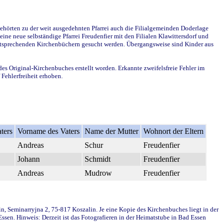
ehörten zu der weit ausgedehnten Pfarrei auch die Filialgemeinden Doderlage
ine neue selbständige Pfarrei Freudenfier mit den Filialen Klawittersdorf und
 entsprechenden Kirchenbüchern gesucht werden. Übergangsweise sind Kinder aus
des Original-Kirchenbuches erstellt worden. Erkannte zweifelsfreie Fehler im
Fehlerfreiheit erhoben.
ters
Vorname des Vaters
Name der Mutter
Wohnort der Eltern
Andreas
Schur
Freudenfier
Johann
Schmidt
Freudenfier
Andreas
Mudrow
Freudenfier
in, Seminarryjna 2, 75-817 Koszalin. Je eine Kopie des Kirchenbuches liegt in der
en. Hinweis: Derzeit ist das Fotografieren in der Heimatstube in Bad Essen