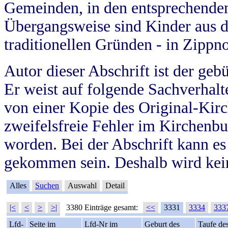
Gemeinden, in den entsprechende
Übergangsweise sind Kinder aus 
traditionellen Gründen - in Zippn
Autor dieser Abschrift ist der geb
Er weist auf folgende Sachverhalte
von einer Kopie des Original-Kirc
zweifelsfreie Fehler im Kirchenbuc
worden. Bei der Abschrift kann e
gekommen sein. Deshalb wird kein
Alles
Suchen
Auswahl
Detail
|<
<
>
>|
3380 Einträge gesamt:
<<
3331
3334
333
Lfd-
Seite im
Lfd-Nr im
Geburt des
Taufe de