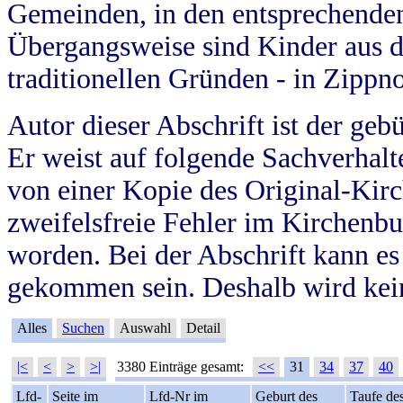
Gemeinden, in den entsprechende
Übergangsweise sind Kinder aus 
traditionellen Gründen - in Zippn
Autor dieser Abschrift ist der geb
Er weist auf folgende Sachverhalte
von einer Kopie des Original-Kirc
zweifelsfreie Fehler im Kirchenbuc
worden. Bei der Abschrift kann e
gekommen sein. Deshalb wird kein
Alles
Suchen
Auswahl
Detail
|<
<
>
>|
3380 Einträge gesamt:
<<
31
34
37
40
Lfd-
Seite im
Lfd-Nr im
Geburt des
Taufe de