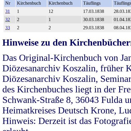
Nr
Kirchenbuch
Kirchenbuch
Täuflings
Täufling
31
1
12
17.03.1838
28.03.18
32
2
1
30.03.1838
01.04.18
33
2
2
29.03.1838
08.04.18
Hinweise zu den Kirchenbücher
Das Original-Kirchenbuch von Jan
Diözesanarchiv Koszalin, früher Kö
Diözesanarchiv Koszalin, Seminar
des Kirchenbuches liegt in der Fr
Schwank-Straße 8, 36043 Fulda u
Heimatkreises Deutsch Krone, Lu
Hinweis: Derzeit ist das Fotograf