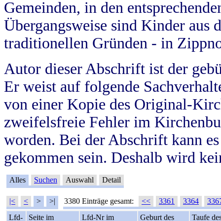
Gemeinden, in den entsprechende
Übergangsweise sind Kinder aus 
traditionellen Gründen - in Zippn
Autor dieser Abschrift ist der geb
Er weist auf folgende Sachverhalte
von einer Kopie des Original-Kirc
zweifelsfreie Fehler im Kirchenbuc
worden. Bei der Abschrift kann e
gekommen sein. Deshalb wird kein
Alles
Suchen
Auswahl
Detail
|<
<
>
>|
3380 Einträge gesamt:
<<
3361
3364
336
Lfd-
Seite im
Lfd-Nr im
Geburt des
Taufe de