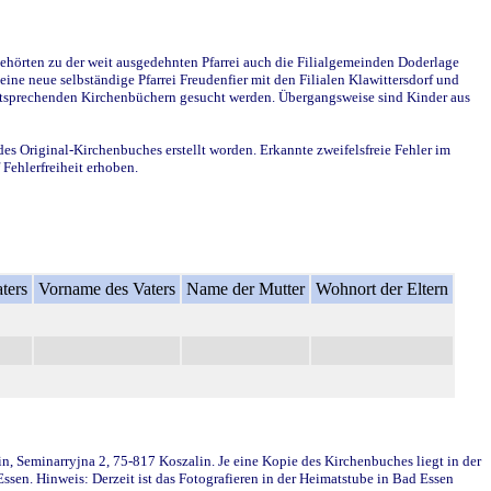
ehörten zu der weit ausgedehnten Pfarrei auch die Filialgemeinden Doderlage
ine neue selbständige Pfarrei Freudenfier mit den Filialen Klawittersdorf und
 entsprechenden Kirchenbüchern gesucht werden. Übergangsweise sind Kinder aus
des Original-Kirchenbuches erstellt worden. Erkannte zweifelsfreie Fehler im
Fehlerfreiheit erhoben.
ters
Vorname des Vaters
Name der Mutter
Wohnort der Eltern
in, Seminarryjna 2, 75-817 Koszalin. Je eine Kopie des Kirchenbuches liegt in der
en. Hinweis: Derzeit ist das Fotografieren in der Heimatstube in Bad Essen