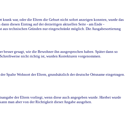
krank war, oder die Eltern die Geburt nicht sofort anzeigen konnten, wurde das
ann diesen Eintrag auf der derzeitigen aktuellen Seite - am Ende -
st aus technischen Gründen nur eingeschränkt möglich. Die Ausgabesortierung
r besser gesagt, wie die Bewohner ihn ausgesprochen haben. Später dann so
e Schreibweise nicht richtig ist, wurden Korrekturen vorgenommen.
r Spalte Wohnort der Eltern, grundsätzlich der deutsche Ortsname eingetragen.
rtsangabe der Eltern vorliegt, wenn diese auch angegeben wurde. Hierbei wurde
d kann man aber von der Richtigkeit dieser Angabe ausgehen.