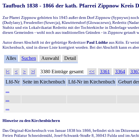
Taufbuch 1838 - 1866 der kath. Pfarrei Zippnow Kreis 
Zur Pfarrei Zippnow gehörten bis 1945 außer dem Dorf Zippnow (Sypnywo) noch d
(Dudylany), Freudenfier (Szwecja), Klawittersdorf (Glowaczewo), Rederitz (Nadarz
Stabitz und ein Lokalvikariat Rederitz mit der Tochterkirche in Doderlage wurd
diesen Gemeinden - wohl noch aus traditionellen Gründen - in Zippnow getauft 
Autor dieser Abschrift ist der gebürtige Rederitzer
Paul Lüdtke
aus Köln. Er weist
Kirchenbuch, sind in dieser Liste korrigiert worden. Bei der Abschrift kann es 
Alles
Suchen
Auswahl
Detail
|<
<
>
>|
3380 Einträge gesamt:
<<
3361
3364
336
Lfd-Nr
Seite im Kirchenbuch
Lfd-Nr im Kirchenbuch
Geburt des
...
...
...
Hinweise zu den Kirchenbüchern
Das Original-Kirchenbuch von Januar 1838 bis 1866, befindet sich im Diözesanarch
Freien Prälatur Schneidemühl, Josef-Schwank-Straße 8, 36043 Fulda und im Archi