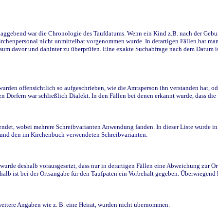
ggebend war die Chronologie des Taufdatums. Wenn ein Kind z.B. nach der Geburt 
rchenpersonal nicht unmittelbar vorgenommen wurde. In derartigen Fällen hat man d
raum davor und dahinter zu überprüfen. Eine exakte Suchabfrage nach dem Datum i
den offensichtlich so aufgeschrieben, wie die Amtsperson ihn verstanden hat, ode
n Dörfern war schließlich Dialekt. In den Fällen bei denen erkannt wurde, dass di
t, wobei mehrere Schreibvarianten Anwendung fanden. In dieser Liste wurde in de
n und den im Kirchenbuch verwendeten Schreibvarianten.
wurde deshalb vorausgesetzt, dass nur in derartigen Fällen eine Abweichung zur O
eshalb ist bei der Ortsangabe für den Taufpaten ein Vorbehalt gegeben. Überwiegen
weitere Angaben wie z. B. eine Heirat, wurden nicht übernommen.