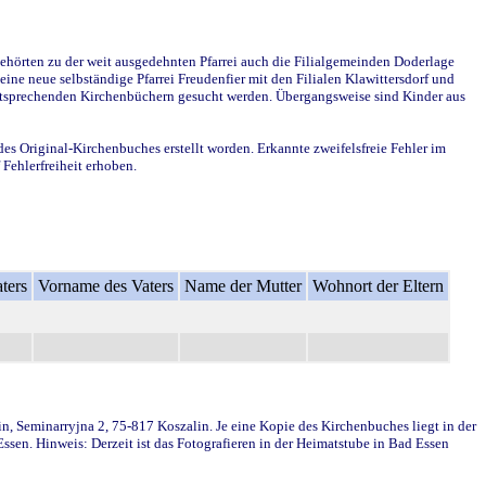
ehörten zu der weit ausgedehnten Pfarrei auch die Filialgemeinden Doderlage
ine neue selbständige Pfarrei Freudenfier mit den Filialen Klawittersdorf und
 entsprechenden Kirchenbüchern gesucht werden. Übergangsweise sind Kinder aus
des Original-Kirchenbuches erstellt worden. Erkannte zweifelsfreie Fehler im
Fehlerfreiheit erhoben.
ters
Vorname des Vaters
Name der Mutter
Wohnort der Eltern
in, Seminarryjna 2, 75-817 Koszalin. Je eine Kopie des Kirchenbuches liegt in der
en. Hinweis: Derzeit ist das Fotografieren in der Heimatstube in Bad Essen