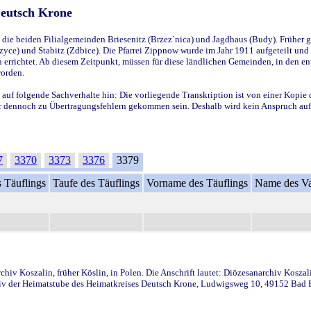
Deutsch Krone
ie beiden Filialgemeinden Briesenitz (Brzez`nica) und Jagdhaus (Budy). Früher g
yce) und Stabitz (Zdbice). Die Pfarrei Zippnow wurde im Jahr 1911 aufgeteilt und e
en errichtet. Ab diesem Zeitpunkt, müssen für diese ländlichen Gemeinden, in den
worden.
 auf folgende Sachverhalte hin: Die vorliegende Transkription ist von einer Kopie 
aber dennoch zu Übertragungsfehlern gekommen sein. Deshalb wird kein Anspruch auf 
7
3370
3373
3376
3379
 Täuflings
Taufe des Täuflings
Vorname des Täuflings
Name des Va
iv Koszalin, früher Köslin, in Polen. Die Anschrift lautet: Diözesanarchiv Koszal
v der Heimatstube des Heimatkreises Deutsch Krone, Ludwigsweg 10, 49152 Bad Ess