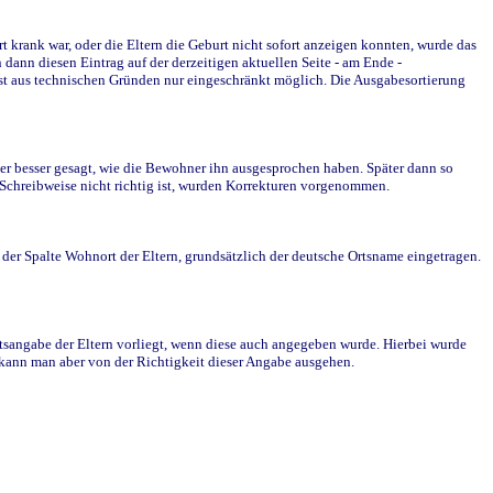
krank war, oder die Eltern die Geburt nicht sofort anzeigen konnten, wurde das
ann diesen Eintrag auf der derzeitigen aktuellen Seite - am Ende -
st aus technischen Gründen nur eingeschränkt möglich. Die Ausgabesortierung
r besser gesagt, wie die Bewohner ihn ausgesprochen haben. Später dann so
e Schreibweise nicht richtig ist, wurden Korrekturen vorgenommen.
r Spalte Wohnort der Eltern, grundsätzlich der deutsche Ortsname eingetragen.
rtsangabe der Eltern vorliegt, wenn diese auch angegeben wurde. Hierbei wurde
d kann man aber von der Richtigkeit dieser Angabe ausgehen.