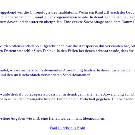
ggebend war die Chronologie des Taufdatums. Wenn ein Kind z.B. nach der Geburt 
rchenpersonal nicht unmittelbar vorgenommen wurde. In derartigen Fällen hat man d
raum davor und dahinter zu überprüfen. Eine exakte Suchabfrage nach dem Datum i
den offensichtlich so aufgeschrieben, wie die Amtsperson ihn verstanden hat, ode
n Dörfern war schließlich Dialekt. In den Fällen bei denen erkannt wurde, dass di
t, wobei mehrere Schreibvarianten Anwendung fanden. In dieser Liste wurde in de
n und den im Kirchenbuch verwendeten Schreibvarianten.
wurde deshalb vorausgesetzt, dass nur in derartigen Fällen eine Abweichung zur O
eshalb ist bei der Ortsangabe für den Taufpaten ein Vorbehalt gegeben. Überwiegen
weitere Angaben wie z. B. eine Heirat, wurden nicht übernommen.
Paul Lüdtke aus Köln