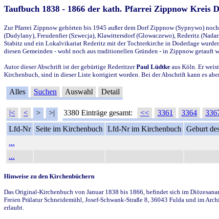
Taufbuch 1838 - 1866 der kath. Pfarrei Zippnow Kreis 
Zur Pfarrei Zippnow gehörten bis 1945 außer dem Dorf Zippnow (Sypnywo) noch d
(Dudylany), Freudenfier (Szwecja), Klawittersdorf (Glowaczewo), Rederitz (Nadarz
Stabitz und ein Lokalvikariat Rederitz mit der Tochterkirche in Doderlage wurd
diesen Gemeinden - wohl noch aus traditionellen Gründen - in Zippnow getauft 
Autor dieser Abschrift ist der gebürtige Rederitzer
Paul Lüdtke
aus Köln. Er weist
Kirchenbuch, sind in dieser Liste korrigiert worden. Bei der Abschrift kann es 
Alles
Suchen
Auswahl
Detail
|<
<
>
>|
3380 Einträge gesamt:
<<
3361
3364
336
Lfd-Nr
Seite im Kirchenbuch
Lfd-Nr im Kirchenbuch
Geburt des
...
...
Hinweise zu den Kirchenbüchern
Das Original-Kirchenbuch von Januar 1838 bis 1866, befindet sich im Diözesanarch
Freien Prälatur Schneidemühl, Josef-Schwank-Straße 8, 36043 Fulda und im Archi
erlaubt.