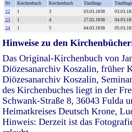
Nr
Kirchenbuch
Kirchenbuch
Täuflings
Täufling
22
1
3
03.03.1838
03.03.18
23
1
4
27.02.1838
04.03.18
24
1
5
04.03.1838
05.03.18
Hinweise zu den Kirchenbücher
Das Original-Kirchenbuch von Jan
Diözesanarchiv Koszalin, früher Kö
Diözesanarchiv Koszalin, Seminar
des Kirchenbuches liegt in der Fr
Schwank-Straße 8, 36043 Fulda u
Heimatkreises Deutsch Krone, Lu
Hinweis: Derzeit ist das Fotograf