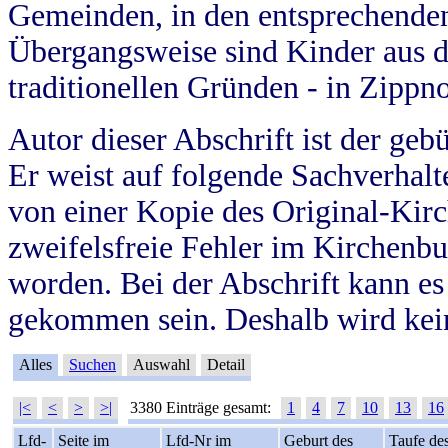
Gemeinden, in den entsprechende
Übergangsweise sind Kinder aus 
traditionellen Gründen - in Zippn
Autor dieser Abschrift ist der geb
Er weist auf folgende Sachverhalte
von einer Kopie des Original-Kirc
zweifelsfreie Fehler im Kirchenbuc
worden. Bei der Abschrift kann e
gekommen sein. Deshalb wird kein
Alles
Suchen
Auswahl
Detail
|<
<
>
>|
3380 Einträge gesamt:
1
4
7
10
13
16
Lfd-
Seite im
Lfd-Nr im
Geburt des
Taufe de