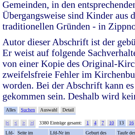
Gemeinden, in den entsprechende
Übergangsweise sind Kinder aus 
traditionellen Gründen - in Zippn
Autor dieser Abschrift ist der geb
Er weist auf folgende Sachverhalte
von einer Kopie des Original-Kirc
zweifelsfreie Fehler im Kirchenbuc
worden. Bei der Abschrift kann e
gekommen sein. Deshalb wird kein
Alles
Suchen
Auswahl
Detail
|<
<
>
>|
3380 Einträge gesamt:
1
4
7
10
13
16
Lfd-
Seite im
Lfd-Nr im
Geburt des
Taufe de