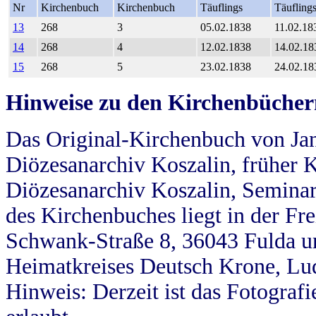
Nr
Kirchenbuch
Kirchenbuch
Täuflings
Täufling
13
268
3
05.02.1838
11.02.18
14
268
4
12.02.1838
14.02.18
15
268
5
23.02.1838
24.02.18
Hinweise zu den Kirchenbücher
Das Original-Kirchenbuch von Jan
Diözesanarchiv Koszalin, früher Kö
Diözesanarchiv Koszalin, Seminar
des Kirchenbuches liegt in der Fr
Schwank-Straße 8, 36043 Fulda u
Heimatkreises Deutsch Krone, Lu
Hinweis: Derzeit ist das Fotograf