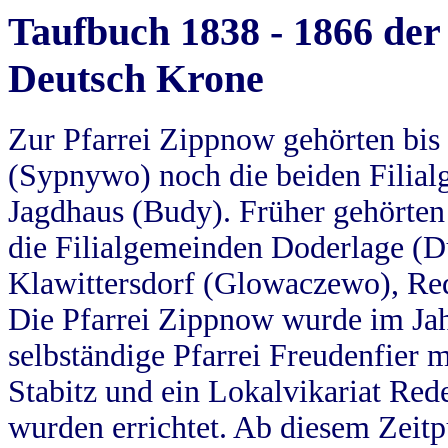
Taufbuch 1838 - 1866 der
Deutsch Krone
Zur Pfarrei Zippnow gehörten bi
(Sypnywo) noch die beiden Filial
Jagdhaus (Budy). Früher gehörten 
die Filialgemeinden Doderlage (D
Klawittersdorf (Glowaczewo), Red
Die Pfarrei Zippnow wurde im Jah
selbständige Pfarrei Freudenfier m
Stabitz und ein Lokalvikariat Red
wurden errichtet. Ab diesem Zeitp