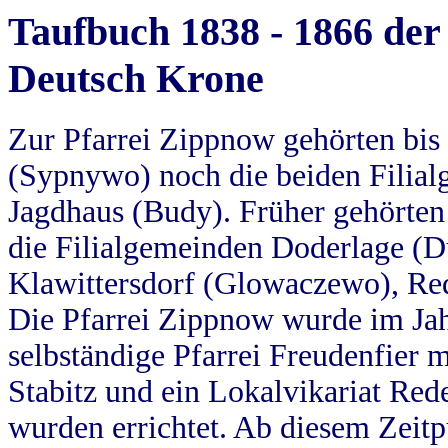
Taufbuch 1838 - 1866 der
Deutsch Krone
Zur Pfarrei Zippnow gehörten bi
(Sypnywo) noch die beiden Filial
Jagdhaus (Budy). Früher gehörten 
die Filialgemeinden Doderlage (D
Klawittersdorf (Glowaczewo), Red
Die Pfarrei Zippnow wurde im Jah
selbständige Pfarrei Freudenfier m
Stabitz und ein Lokalvikariat Red
wurden errichtet. Ab diesem Zeitp