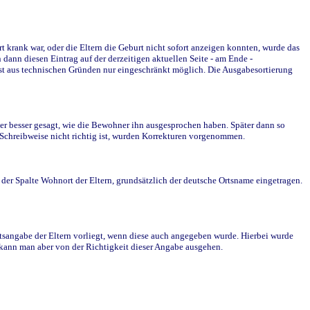
krank war, oder die Eltern die Geburt nicht sofort anzeigen konnten, wurde das
ann diesen Eintrag auf der derzeitigen aktuellen Seite - am Ende -
st aus technischen Gründen nur eingeschränkt möglich. Die Ausgabesortierung
r besser gesagt, wie die Bewohner ihn ausgesprochen haben. Später dann so
e Schreibweise nicht richtig ist, wurden Korrekturen vorgenommen.
r Spalte Wohnort der Eltern, grundsätzlich der deutsche Ortsname eingetragen.
rtsangabe der Eltern vorliegt, wenn diese auch angegeben wurde. Hierbei wurde
d kann man aber von der Richtigkeit dieser Angabe ausgehen.