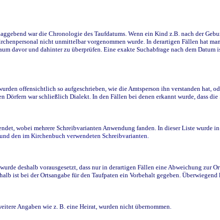
ggebend war die Chronologie des Taufdatums. Wenn ein Kind z.B. nach der Geburt 
rchenpersonal nicht unmittelbar vorgenommen wurde. In derartigen Fällen hat man d
raum davor und dahinter zu überprüfen. Eine exakte Suchabfrage nach dem Datum i
den offensichtlich so aufgeschrieben, wie die Amtsperson ihn verstanden hat, ode
n Dörfern war schließlich Dialekt. In den Fällen bei denen erkannt wurde, dass di
t, wobei mehrere Schreibvarianten Anwendung fanden. In dieser Liste wurde in de
n und den im Kirchenbuch verwendeten Schreibvarianten.
wurde deshalb vorausgesetzt, dass nur in derartigen Fällen eine Abweichung zur O
eshalb ist bei der Ortsangabe für den Taufpaten ein Vorbehalt gegeben. Überwiegen
weitere Angaben wie z. B. eine Heirat, wurden nicht übernommen.