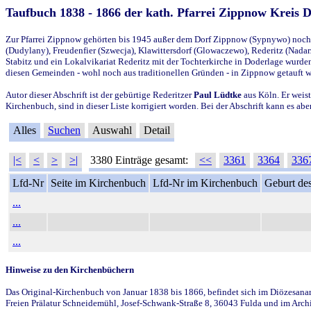
Taufbuch 1838 - 1866 der kath. Pfarrei Zippnow Kreis 
Zur Pfarrei Zippnow gehörten bis 1945 außer dem Dorf Zippnow (Sypnywo) noch d
(Dudylany), Freudenfier (Szwecja), Klawittersdorf (Glowaczewo), Rederitz (Nadarz
Stabitz und ein Lokalvikariat Rederitz mit der Tochterkirche in Doderlage wurd
diesen Gemeinden - wohl noch aus traditionellen Gründen - in Zippnow getauft 
Autor dieser Abschrift ist der gebürtige Rederitzer
Paul Lüdtke
aus Köln. Er weist
Kirchenbuch, sind in dieser Liste korrigiert worden. Bei der Abschrift kann es 
Alles
Suchen
Auswahl
Detail
|<
<
>
>|
3380 Einträge gesamt:
<<
3361
3364
336
Lfd-Nr
Seite im Kirchenbuch
Lfd-Nr im Kirchenbuch
Geburt des
...
...
...
Hinweise zu den Kirchenbüchern
Das Original-Kirchenbuch von Januar 1838 bis 1866, befindet sich im Diözesanarch
Freien Prälatur Schneidemühl, Josef-Schwank-Straße 8, 36043 Fulda und im Archi