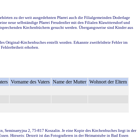
ehörten zu der weit ausgedehnten Pfarrei auch die Filialgemeinden Doderlage
ine neue selbständige Pfarrei Freudenfier mit den Filialen Klawittersdorf und
 entsprechenden Kirchenbüchern gesucht werden. Übergangsweise sind Kinder aus
des Original-Kirchenbuches erstellt worden. Erkannte zweifelsfreie Fehler im
Fehlerfreiheit erhoben.
ters
Vorname des Vaters
Name der Mutter
Wohnort der Eltern
in, Seminarryjna 2, 75-817 Koszalin. Je eine Kopie des Kirchenbuches liegt in der
en. Hinweis: Derzeit ist das Fotografieren in der Heimatstube in Bad Essen