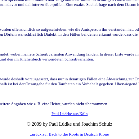
raum davor und dahinter zu überprüfen. Eine exakte Suchabfrage nach dem Datum i
den offensichtlich so aufgeschrieben, wie die Amtsperson ihn verstanden hat, ode
n Dörfern war schließlich Dialekt. In den Fällen bei denen erkannt wurde, dass di
t, wobei mehrere Schreibvarianten Anwendung fanden. In dieser Liste wurde in de
n und den im Kirchenbuch verwendeten Schreibvarianten.
wurde deshalb vorausgesetzt, dass nur in derartigen Fällen eine Abweichung zur O
eshalb ist bei der Ortsangabe für den Taufpaten ein Vorbehalt gegeben. Überwiegen
weitere Angaben wie z. B. eine Heirat, wurden nicht übernommen.
Paul Lüdtke aus Köln
© 2009 by Paul Lüdke und Joachim Schulz
zurück zu: Back to the Roots in Deutsch Krone