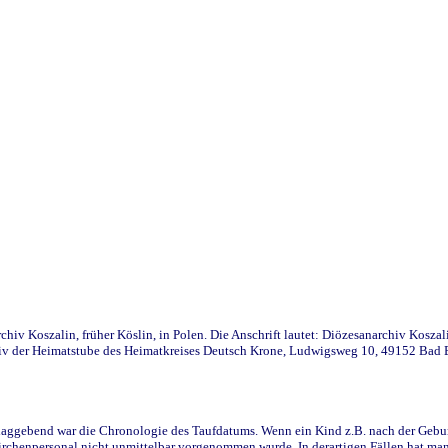
iv Koszalin, früher Köslin, in Polen. Die Anschrift lautet: Diözesanarchiv Koszal
v der Heimatstube des Heimatkreises Deutsch Krone, Ludwigsweg 10, 49152 Bad Ess
ggebend war die Chronologie des Taufdatums. Wenn ein Kind z.B. nach der Geburt 
rchenpersonal nicht unmittelbar vorgenommen wurde. In derartigen Fällen hat man d