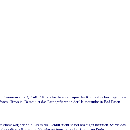
in, Seminarryjna 2, 75-817 Koszalin. Je eine Kopie des Kirchenbuches liegt in der
en. Hinweis: Derzeit ist das Fotografieren in der Heimatstube in Bad Essen
krank war, oder die Eltern die Geburt nicht sofort anzeigen konnten, wurde das
ann diesen Eintrag auf der derzeitigen aktuellen Seite - am Ende -