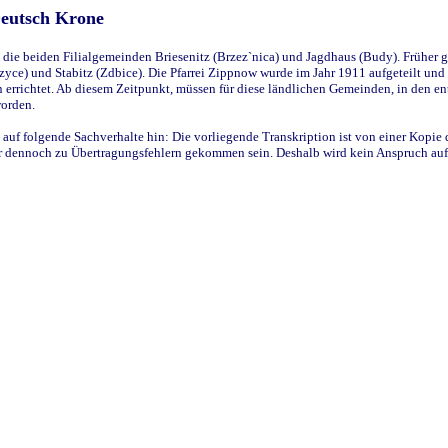
Deutsch Krone
ie beiden Filialgemeinden Briesenitz (Brzez`nica) und Jagdhaus (Budy). Früher g
yce) und Stabitz (Zdbice). Die Pfarrei Zippnow wurde im Jahr 1911 aufgeteilt und e
en errichtet. Ab diesem Zeitpunkt, müssen für diese ländlichen Gemeinden, in den
worden.
 auf folgende Sachverhalte hin: Die vorliegende Transkription ist von einer Kopie 
aber dennoch zu Übertragungsfehlern gekommen sein. Deshalb wird kein Anspruch auf 