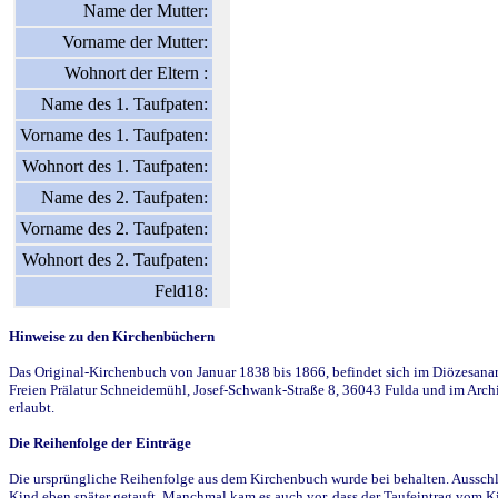
Name der Mutter:
Vorname der Mutter:
Wohnort der Eltern :
Name des 1. Taufpaten:
Vorname des 1. Taufpaten:
Wohnort des 1. Taufpaten:
Name des 2. Taufpaten:
Vorname des 2. Taufpaten:
Wohnort des 2. Taufpaten:
Feld18:
Hinweise zu den Kirchenbüchern
Das Original-Kirchenbuch von Januar 1838 bis 1866, befindet sich im Diözesanarch
Freien Prälatur Schneidemühl, Josef-Schwank-Straße 8, 36043 Fulda und im Archi
erlaubt.
Die Reihenfolge der Einträge
Die ursprüngliche Reihenfolge aus dem Kirchenbuch wurde bei behalten. Ausschla
Kind eben später getauft. Manchmal kam es auch vor, dass der Taufeintrag vom Ki