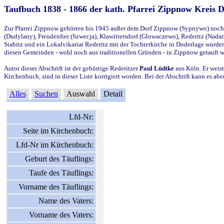
Taufbuch 1838 - 1866 der kath. Pfarrei Zippnow Kreis 
Zur Pfarrei Zippnow gehörten bis 1945 außer dem Dorf Zippnow (Sypnywo) noch d
(Dudylany), Freudenfier (Szwecja), Klawittersdorf (Glowaczewo), Rederitz (Nadarz
Stabitz und ein Lokalvikariat Rederitz mit der Tochterkirche in Doderlage wurd
diesen Gemeinden - wohl noch aus traditionellen Gründen - in Zippnow getauft 
Autor dieser Abschrift ist der gebürtige Rederitzer
Paul Lüdtke
aus Köln. Er weist
Kirchenbuch, sind in dieser Liste korrigiert worden. Bei der Abschrift kann es 
Alles
Suchen
Auswahl
Detail
Lfd-Nr:
Seite im Kirchenbuch:
Lfd-Nr im Kirchenbuch:
Geburt des Täuflings:
Taufe des Täuflings:
Vorname des Täuflings:
Name des Vaters:
Vorname des Vaters: