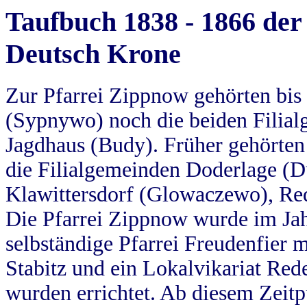
Taufbuch 1838 - 1866 der
Deutsch Krone
Zur Pfarrei Zippnow gehörten bi
(Sypnywo) noch die beiden Filial
Jagdhaus (Budy). Früher gehörten 
die Filialgemeinden Doderlage (D
Klawittersdorf (Glowaczewo), Red
Die Pfarrei Zippnow wurde im Jah
selbständige Pfarrei Freudenfier m
Stabitz und ein Lokalvikariat Red
wurden errichtet. Ab diesem Zeitp