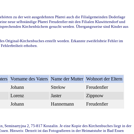
ehörten zu der weit ausgedehnten Pfarrei auch die Filialgemeinden Doderlage
ine neue selbständige Pfarrei Freudenfier mit den Filialen Klawittersdorf und
 entsprechenden Kirchenbüchern gesucht werden. Übergangsweise sind Kinder aus
des Original-Kirchenbuches erstellt worden. Erkannte zweifelsfreie Fehler im
Fehlerfreiheit erhoben.
ters
Vorname des Vaters
Name der Mutter
Wohnort der Eltern
Johann
Strelow
Freudenfier
Lorenz
Jaster
Zippnow
Johann
Hannemann
Freudenfier
in, Seminarryjna 2, 75-817 Koszalin. Je eine Kopie des Kirchenbuches liegt in der
en. Hinweis: Derzeit ist das Fotografieren in der Heimatstube in Bad Essen