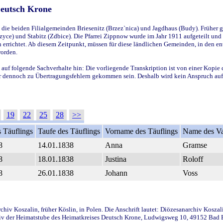
Deutsch Krone
ie beiden Filialgemeinden Briesenitz (Brzez`nica) und Jagdhaus (Budy). Früher g
yce) und Stabitz (Zdbice). Die Pfarrei Zippnow wurde im Jahr 1911 aufgeteilt und e
en errichtet. Ab diesem Zeitpunkt, müssen für diese ländlichen Gemeinden, in den
worden.
 auf folgende Sachverhalte hin: Die vorliegende Transkription ist von einer Kopie 
aber dennoch zu Übertragungsfehlern gekommen sein. Deshalb wird kein Anspruch auf 
19
22
25
28
>>
 Täuflings
Taufe des Täuflings
Vorname des Täuflings
Name des Va
8
14.01.1838
Anna
Gramse
8
18.01.1838
Justina
Roloff
8
26.01.1838
Johann
Voss
iv Koszalin, früher Köslin, in Polen. Die Anschrift lautet: Diözesanarchiv Koszal
v der Heimatstube des Heimatkreises Deutsch Krone, Ludwigsweg 10, 49152 Bad Ess