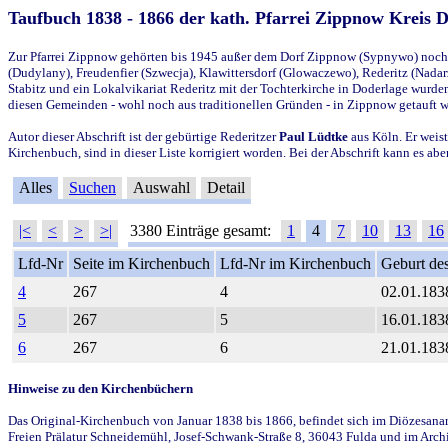
Taufbuch 1838 - 1866 der kath. Pfarrei Zippnow Kreis 
Zur Pfarrei Zippnow gehörten bis 1945 außer dem Dorf Zippnow (Sypnywo) noch d
(Dudylany), Freudenfier (Szwecja), Klawittersdorf (Glowaczewo), Rederitz (Nadarz
Stabitz und ein Lokalvikariat Rederitz mit der Tochterkirche in Doderlage wurd
diesen Gemeinden - wohl noch aus traditionellen Gründen - in Zippnow getauft 
Autor dieser Abschrift ist der gebürtige Rederitzer
Paul Lüdtke
aus Köln. Er weist
Kirchenbuch, sind in dieser Liste korrigiert worden. Bei der Abschrift kann es 
Alles
Suchen
Auswahl
Detail
|<
<
>
>|
3380 Einträge gesamt:
1
4
7
10
13
16
Lfd-Nr
Seite im Kirchenbuch
Lfd-Nr im Kirchenbuch
Geburt des
4
267
4
02.01.183
5
267
5
16.01.183
6
267
6
21.01.183
Hinweise zu den Kirchenbüchern
Das Original-Kirchenbuch von Januar 1838 bis 1866, befindet sich im Diözesanarch
Freien Prälatur Schneidemühl, Josef-Schwank-Straße 8, 36043 Fulda und im Archi