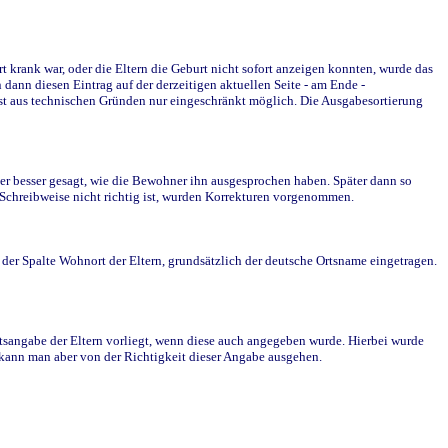
krank war, oder die Eltern die Geburt nicht sofort anzeigen konnten, wurde das
ann diesen Eintrag auf der derzeitigen aktuellen Seite - am Ende -
st aus technischen Gründen nur eingeschränkt möglich. Die Ausgabesortierung
r besser gesagt, wie die Bewohner ihn ausgesprochen haben. Später dann so
e Schreibweise nicht richtig ist, wurden Korrekturen vorgenommen.
r Spalte Wohnort der Eltern, grundsätzlich der deutsche Ortsname eingetragen.
rtsangabe der Eltern vorliegt, wenn diese auch angegeben wurde. Hierbei wurde
d kann man aber von der Richtigkeit dieser Angabe ausgehen.