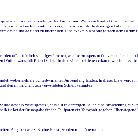
ggebend war die Chronologie des Taufdatums. Wenn ein Kind z.B. nach der Geburt 
rchenpersonal nicht unmittelbar vorgenommen wurde. In derartigen Fällen hat man d
raum davor und dahinter zu überprüfen. Eine exakte Suchabfrage nach dem Datum i
den offensichtlich so aufgeschrieben, wie die Amtsperson ihn verstanden hat, ode
n Dörfern war schließlich Dialekt. In den Fällen bei denen erkannt wurde, dass di
t, wobei mehrere Schreibvarianten Anwendung fanden. In dieser Liste wurde in de
n und den im Kirchenbuch verwendeten Schreibvarianten.
wurde deshalb vorausgesetzt, dass nur in derartigen Fällen eine Abweichung zur O
eshalb ist bei der Ortsangabe für den Taufpaten ein Vorbehalt gegeben. Überwiegen
weitere Angaben wie z. B. eine Heirat, wurden nicht übernommen.