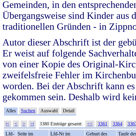
Gemeinden, in den entsprechende
Übergangsweise sind Kinder aus 
traditionellen Gründen - in Zippn
Autor dieser Abschrift ist der geb
Er weist auf folgende Sachverhalte
von einer Kopie des Original-Kirc
zweifelsfreie Fehler im Kirchenbuc
worden. Bei der Abschrift kann e
gekommen sein. Deshalb wird kein
Alles
Suchen
Auswahl
Detail
|<
<
>
>|
3380 Einträge gesamt:
<<
3361
3364
336
Lfd-
Seite im
Lfd-Nr im
Geburt des
Taufe de