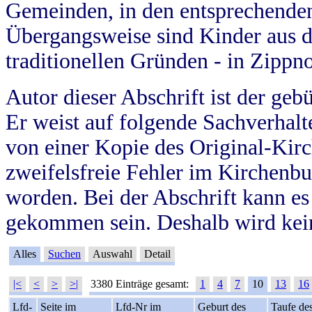
Gemeinden, in den entsprechende
Übergangsweise sind Kinder aus 
traditionellen Gründen - in Zippn
Autor dieser Abschrift ist der geb
Er weist auf folgende Sachverhalte
von einer Kopie des Original-Kirc
zweifelsfreie Fehler im Kirchenbuc
worden. Bei der Abschrift kann e
gekommen sein. Deshalb wird kein
Alles
Suchen
Auswahl
Detail
|<
<
>
>|
3380 Einträge gesamt:
1
4
7
10
13
16
Lfd-
Seite im
Lfd-Nr im
Geburt des
Taufe de