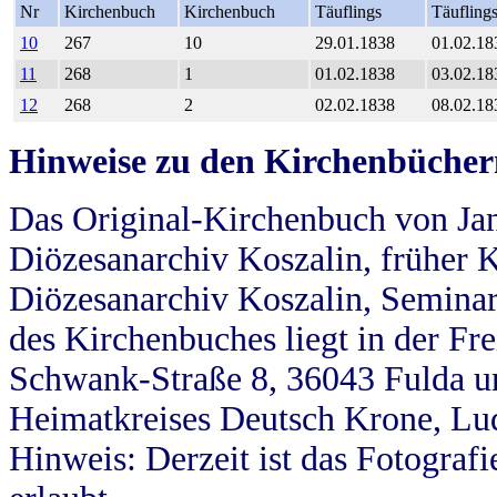
Nr
Kirchenbuch
Kirchenbuch
Täuflings
Täufling
10
267
10
29.01.1838
01.02.18
11
268
1
01.02.1838
03.02.18
12
268
2
02.02.1838
08.02.18
Hinweise zu den Kirchenbücher
Das Original-Kirchenbuch von Jan
Diözesanarchiv Koszalin, früher Kö
Diözesanarchiv Koszalin, Seminar
des Kirchenbuches liegt in der Fr
Schwank-Straße 8, 36043 Fulda u
Heimatkreises Deutsch Krone, Lu
Hinweis: Derzeit ist das Fotograf