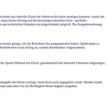
krank war, oder die Eltern die Geburt nicht sofort anzeigen konnten, wurde das
ann diesen Eintrag auf der derzeitigen aktuellen Seite - am Ende -
st aus technischen Gründen nur eingeschränkt möglich. Die Ausgabesortierung
r besser gesagt, wie die Bewohner ihn ausgesprochen haben. Später dann so
e Schreibweise nicht richtig ist, wurden Korrekturen vorgenommen.
r Spalte Wohnort der Eltern, grundsätzlich der deutsche Ortsname eingetragen.
rtsangabe der Eltern vorliegt, wenn diese auch angegeben wurde. Hierbei wurde
d kann man aber von der Richtigkeit dieser Angabe ausgehen.