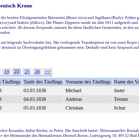
Deutsch Krone
ie beiden Filialgemeinden Briesenitz (Brzez`nica) und Jagdhaus (Budy). Früher g
yce) und Stabitz (Zdbice). Die Pfarrei Zippnow wurde im Jahr 1911 aufgeteilt und e
en errichtet. Ab diesem Zeitpunkt, müssen für diese ländlichen Gemeinden, in den
worden.
 auf folgende Sachverhalte hin: Die vorliegende Transkription ist von einer Kopie 
aber dennoch zu Übertragungsfehlern gekommen sein. Deshalb wird kein Anspruch auf 
19
22
25
28
>>
 Täuflings
Taufe des Täuflings
Vorname des Täuflings
Name des Va
8
03.03.1838
Michael
Jaster
8
04.03.1838
Andreas
Tesmer
8
05.03.1838
Christian
Schur
iv Koszalin, früher Köslin, in Polen. Die Anschrift lautet: Diözesanarchiv Koszal
v der Heimatstube des Heimatkreises Deutsch Krone, Ludwigsweg 10, 49152 Bad Ess