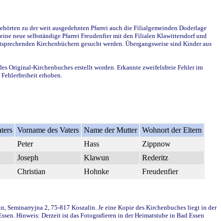
ehörten zu der weit ausgedehnten Pfarrei auch die Filialgemeinden Doderlage
ine neue selbständige Pfarrei Freudenfier mit den Filialen Klawittersdorf und
 entsprechenden Kirchenbüchern gesucht werden. Übergangsweise sind Kinder aus
des Original-Kirchenbuches erstellt worden. Erkannte zweifelsfreie Fehler im
Fehlerfreiheit erhoben.
ters
Vorname des Vaters
Name der Mutter
Wohnort der Eltern
Peter
Hass
Zippnow
Joseph
Klawun
Rederitz
Christian
Hohnke
Freudenfier
in, Seminarryjna 2, 75-817 Koszalin. Je eine Kopie des Kirchenbuches liegt in der
en. Hinweis: Derzeit ist das Fotografieren in der Heimatstube in Bad Essen