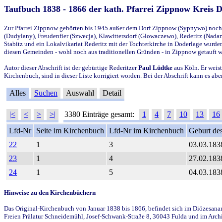
Taufbuch 1838 - 1866 der kath. Pfarrei Zippnow Kreis 
Zur Pfarrei Zippnow gehörten bis 1945 außer dem Dorf Zippnow (Sypnywo) noch d
(Dudylany), Freudenfier (Szwecja), Klawittersdorf (Glowaczewo), Rederitz (Nadarz
Stabitz und ein Lokalvikariat Rederitz mit der Tochterkirche in Doderlage wurd
diesen Gemeinden - wohl noch aus traditionellen Gründen - in Zippnow getauft 
Autor dieser Abschrift ist der gebürtige Rederitzer
Paul Lüdtke
aus Köln. Er weist
Kirchenbuch, sind in dieser Liste korrigiert worden. Bei der Abschrift kann es 
Alles
Suchen
Auswahl
Detail
|<
<
>
>|
3380 Einträge gesamt:
1
4
7
10
13
16
Lfd-Nr
Seite im Kirchenbuch
Lfd-Nr im Kirchenbuch
Geburt des
22
1
3
03.03.183
23
1
4
27.02.183
24
1
5
04.03.183
Hinweise zu den Kirchenbüchern
Das Original-Kirchenbuch von Januar 1838 bis 1866, befindet sich im Diözesanarch
Freien Prälatur Schneidemühl, Josef-Schwank-Straße 8, 36043 Fulda und im Archi