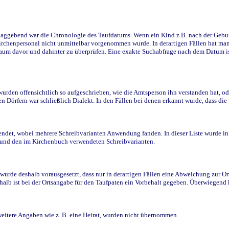
ggebend war die Chronologie des Taufdatums. Wenn ein Kind z.B. nach der Geburt 
rchenpersonal nicht unmittelbar vorgenommen wurde. In derartigen Fällen hat man d
raum davor und dahinter zu überprüfen. Eine exakte Suchabfrage nach dem Datum i
den offensichtlich so aufgeschrieben, wie die Amtsperson ihn verstanden hat, ode
n Dörfern war schließlich Dialekt. In den Fällen bei denen erkannt wurde, dass di
t, wobei mehrere Schreibvarianten Anwendung fanden. In dieser Liste wurde in de
n und den im Kirchenbuch verwendeten Schreibvarianten.
wurde deshalb vorausgesetzt, dass nur in derartigen Fällen eine Abweichung zur O
eshalb ist bei der Ortsangabe für den Taufpaten ein Vorbehalt gegeben. Überwiegen
weitere Angaben wie z. B. eine Heirat, wurden nicht übernommen.