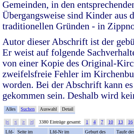
Gemeinden, in den entsprechende
Übergangsweise sind Kinder aus 
traditionellen Gründen - in Zippn
Autor dieser Abschrift ist der geb
Er weist auf folgende Sachverhalte
von einer Kopie des Original-Kirc
zweifelsfreie Fehler im Kirchenbuc
worden. Bei der Abschrift kann e
gekommen sein. Deshalb wird kein
Alles
Suchen
Auswahl
Detail
|<
<
>
>|
3380 Einträge gesamt:
1
4
7
10
13
16
Lfd-
Seite im
Lfd-Nr im
Geburt des
Taufe de