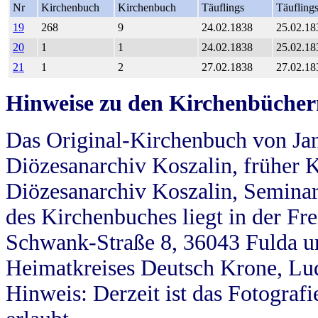
Nr
Kirchenbuch
Kirchenbuch
Täuflings
Täufling
19
268
9
24.02.1838
25.02.18
20
1
1
24.02.1838
25.02.18
21
1
2
27.02.1838
27.02.18
Hinweise zu den Kirchenbücher
Das Original-Kirchenbuch von Jan
Diözesanarchiv Koszalin, früher Kö
Diözesanarchiv Koszalin, Seminar
des Kirchenbuches liegt in der Fr
Schwank-Straße 8, 36043 Fulda u
Heimatkreises Deutsch Krone, Lu
Hinweis: Derzeit ist das Fotograf