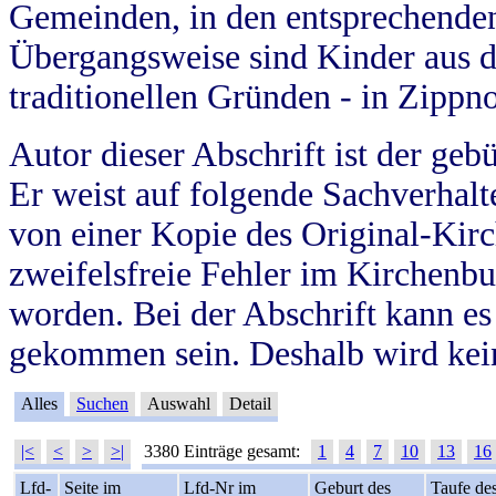
Gemeinden, in den entsprechende
Übergangsweise sind Kinder aus 
traditionellen Gründen - in Zippn
Autor dieser Abschrift ist der geb
Er weist auf folgende Sachverhalte
von einer Kopie des Original-Kirc
zweifelsfreie Fehler im Kirchenbuc
worden. Bei der Abschrift kann e
gekommen sein. Deshalb wird kein
Alles
Suchen
Auswahl
Detail
|<
<
>
>|
3380 Einträge gesamt:
1
4
7
10
13
16
Lfd-
Seite im
Lfd-Nr im
Geburt des
Taufe de