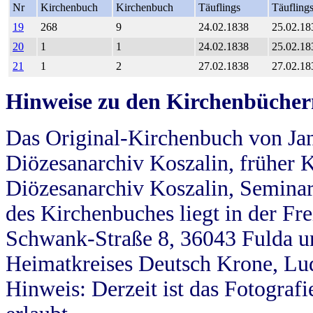
Nr
Kirchenbuch
Kirchenbuch
Täuflings
Täufling
19
268
9
24.02.1838
25.02.18
20
1
1
24.02.1838
25.02.18
21
1
2
27.02.1838
27.02.18
Hinweise zu den Kirchenbücher
Das Original-Kirchenbuch von Jan
Diözesanarchiv Koszalin, früher Kö
Diözesanarchiv Koszalin, Seminar
des Kirchenbuches liegt in der Fr
Schwank-Straße 8, 36043 Fulda u
Heimatkreises Deutsch Krone, Lu
Hinweis: Derzeit ist das Fotograf