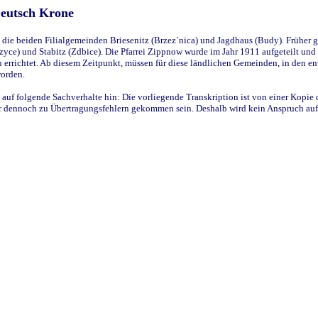
Deutsch Krone
ie beiden Filialgemeinden Briesenitz (Brzez`nica) und Jagdhaus (Budy). Früher g
yce) und Stabitz (Zdbice). Die Pfarrei Zippnow wurde im Jahr 1911 aufgeteilt und e
en errichtet. Ab diesem Zeitpunkt, müssen für diese ländlichen Gemeinden, in den
worden.
 auf folgende Sachverhalte hin: Die vorliegende Transkription ist von einer Kopie 
aber dennoch zu Übertragungsfehlern gekommen sein. Deshalb wird kein Anspruch auf 