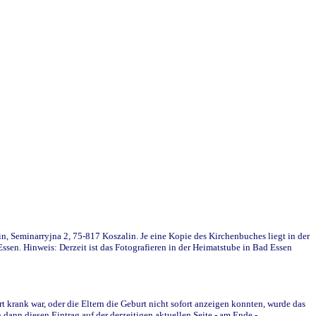
in, Seminarryjna 2, 75-817 Koszalin. Je eine Kopie des Kirchenbuches liegt in der
en. Hinweis: Derzeit ist das Fotografieren in der Heimatstube in Bad Essen
krank war, oder die Eltern die Geburt nicht sofort anzeigen konnten, wurde das
ann diesen Eintrag auf der derzeitigen aktuellen Seite - am Ende -