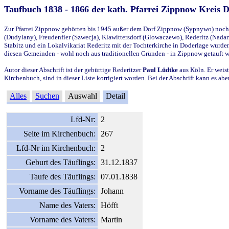
Taufbuch 1838 - 1866 der kath. Pfarrei Zippnow Kreis 
Zur Pfarrei Zippnow gehörten bis 1945 außer dem Dorf Zippnow (Sypnywo) noch d
(Dudylany), Freudenfier (Szwecja), Klawittersdorf (Glowaczewo), Rederitz (Nadarz
Stabitz und ein Lokalvikariat Rederitz mit der Tochterkirche in Doderlage wurd
diesen Gemeinden - wohl noch aus traditionellen Gründen - in Zippnow getauft 
Autor dieser Abschrift ist der gebürtige Rederitzer
Paul Lüdtke
aus Köln. Er weist
Kirchenbuch, sind in dieser Liste korrigiert worden. Bei der Abschrift kann es 
Alles
Suchen
Auswahl
Detail
Lfd-Nr:
2
Seite im Kirchenbuch:
267
Lfd-Nr im Kirchenbuch:
2
Geburt des Täuflings:
31.12.1837
Taufe des Täuflings:
07.01.1838
Vorname des Täuflings:
Johann
Name des Vaters:
Höfft
Vorname des Vaters:
Martin