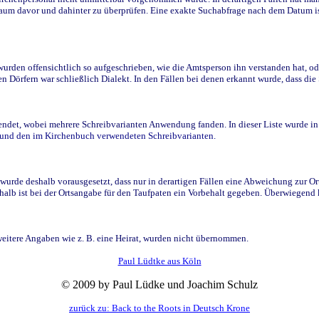
raum davor und dahinter zu überprüfen. Eine exakte Suchabfrage nach dem Datum i
den offensichtlich so aufgeschrieben, wie die Amtsperson ihn verstanden hat, ode
n Dörfern war schließlich Dialekt. In den Fällen bei denen erkannt wurde, dass di
t, wobei mehrere Schreibvarianten Anwendung fanden. In dieser Liste wurde in de
n und den im Kirchenbuch verwendeten Schreibvarianten.
wurde deshalb vorausgesetzt, dass nur in derartigen Fällen eine Abweichung zur O
eshalb ist bei der Ortsangabe für den Taufpaten ein Vorbehalt gegeben. Überwiegen
weitere Angaben wie z. B. eine Heirat, wurden nicht übernommen.
Paul Lüdtke aus Köln
© 2009 by Paul Lüdke und Joachim Schulz
zurück zu: Back to the Roots in Deutsch Krone