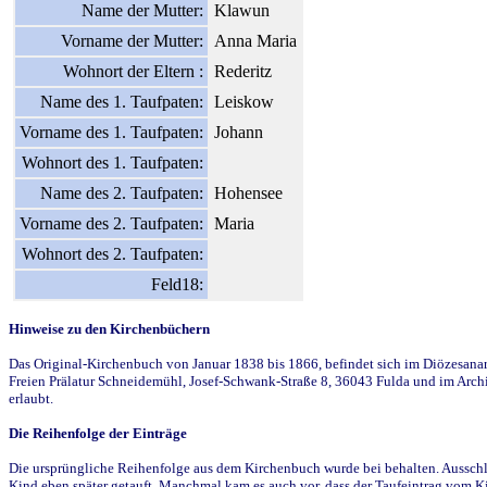
Name der Mutter:
Klawun
Vorname der Mutter:
Anna Maria
Wohnort der Eltern :
Rederitz
Name des 1. Taufpaten:
Leiskow
Vorname des 1. Taufpaten:
Johann
Wohnort des 1. Taufpaten:
Name des 2. Taufpaten:
Hohensee
Vorname des 2. Taufpaten:
Maria
Wohnort des 2. Taufpaten:
Feld18:
Hinweise zu den Kirchenbüchern
Das Original-Kirchenbuch von Januar 1838 bis 1866, befindet sich im Diözesanarch
Freien Prälatur Schneidemühl, Josef-Schwank-Straße 8, 36043 Fulda und im Archi
erlaubt.
Die Reihenfolge der Einträge
Die ursprüngliche Reihenfolge aus dem Kirchenbuch wurde bei behalten. Ausschla
Kind eben später getauft. Manchmal kam es auch vor, dass der Taufeintrag vom Ki