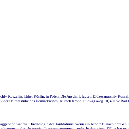
iv Koszalin, früher Köslin, in Polen. Die Anschrift lautet: Diözesanarchiv Koszal
v der Heimatstube des Heimatkreises Deutsch Krone, Ludwigsweg 10, 49152 Bad Ess
ggebend war die Chronologie des Taufdatums. Wenn ein Kind z.B. nach der Geburt 
rchenpersonal nicht unmittelbar vorgenommen wurde. In derartigen Fällen hat man d