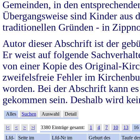
Gemeinden, in den entsprechende
Übergangsweise sind Kinder aus 
traditionellen Gründen - in Zippn
Autor dieser Abschrift ist der geb
Er weist auf folgende Sachverhalte
von einer Kopie des Original-Kirc
zweifelsfreie Fehler im Kirchenbuc
worden. Bei der Abschrift kann e
gekommen sein. Deshalb wird kein
Alles
Suchen
Auswahl
Detail
|<
<
>
>|
3380 Einträge gesamt:
1
4
7
10
13
16
Lfd-
Seite im
Lfd-Nr im
Geburt des
Taufe de