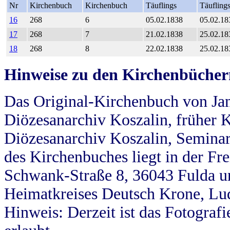
Nr
Kirchenbuch
Kirchenbuch
Täuflings
Täufling
16
268
6
05.02.1838
05.02.18
17
268
7
21.02.1838
25.02.18
18
268
8
22.02.1838
25.02.18
Hinweise zu den Kirchenbücher
Das Original-Kirchenbuch von Jan
Diözesanarchiv Koszalin, früher Kö
Diözesanarchiv Koszalin, Seminar
des Kirchenbuches liegt in der Fr
Schwank-Straße 8, 36043 Fulda u
Heimatkreises Deutsch Krone, Lu
Hinweis: Derzeit ist das Fotograf