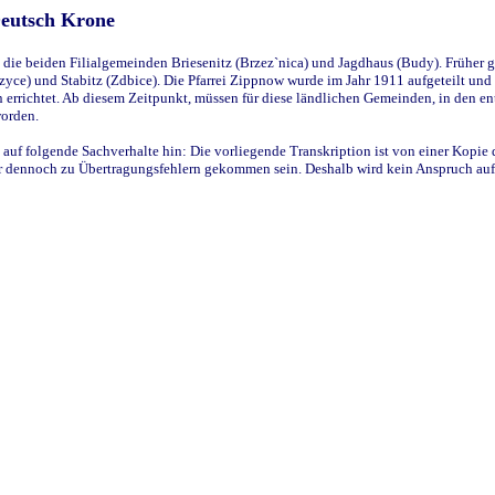
Deutsch Krone
ie beiden Filialgemeinden Briesenitz (Brzez`nica) und Jagdhaus (Budy). Früher g
yce) und Stabitz (Zdbice). Die Pfarrei Zippnow wurde im Jahr 1911 aufgeteilt und e
en errichtet. Ab diesem Zeitpunkt, müssen für diese ländlichen Gemeinden, in den
worden.
 auf folgende Sachverhalte hin: Die vorliegende Transkription ist von einer Kopie 
aber dennoch zu Übertragungsfehlern gekommen sein. Deshalb wird kein Anspruch auf 