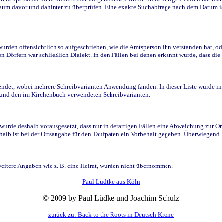
raum davor und dahinter zu überprüfen. Eine exakte Suchabfrage nach dem Datum i
den offensichtlich so aufgeschrieben, wie die Amtsperson ihn verstanden hat, ode
n Dörfern war schließlich Dialekt. In den Fällen bei denen erkannt wurde, dass di
t, wobei mehrere Schreibvarianten Anwendung fanden. In dieser Liste wurde in de
n und den im Kirchenbuch verwendeten Schreibvarianten.
wurde deshalb vorausgesetzt, dass nur in derartigen Fällen eine Abweichung zur O
eshalb ist bei der Ortsangabe für den Taufpaten ein Vorbehalt gegeben. Überwiegen
weitere Angaben wie z. B. eine Heirat, wurden nicht übernommen.
Paul Lüdtke aus Köln
© 2009 by Paul Lüdke und Joachim Schulz
zurück zu: Back to the Roots in Deutsch Krone