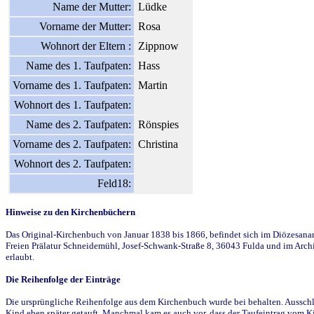
Name der Mutter:
Lüdke
Vorname der Mutter:
Rosa
Wohnort der Eltern :
Zippnow
Name des 1. Taufpaten:
Hass
Vorname des 1. Taufpaten:
Martin
Wohnort des 1. Taufpaten:
Name des 2. Taufpaten:
Rönspies
Vorname des 2. Taufpaten:
Christina
Wohnort des 2. Taufpaten:
Feld18:
Hinweise zu den Kirchenbüchern
Das Original-Kirchenbuch von Januar 1838 bis 1866, befindet sich im Diözesanarch
Freien Prälatur Schneidemühl, Josef-Schwank-Straße 8, 36043 Fulda und im Archi
erlaubt.
Die Reihenfolge der Einträge
Die ursprüngliche Reihenfolge aus dem Kirchenbuch wurde bei behalten. Ausschla
Kind eben später getauft. Manchmal kam es auch vor, dass der Taufeintrag vom Ki