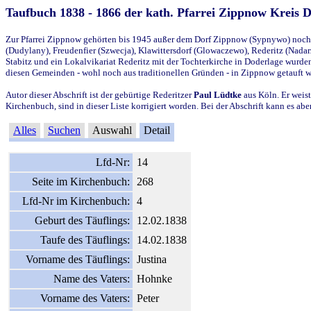
Taufbuch 1838 - 1866 der kath. Pfarrei Zippnow Kreis 
Zur Pfarrei Zippnow gehörten bis 1945 außer dem Dorf Zippnow (Sypnywo) noch d
(Dudylany), Freudenfier (Szwecja), Klawittersdorf (Glowaczewo), Rederitz (Nadarz
Stabitz und ein Lokalvikariat Rederitz mit der Tochterkirche in Doderlage wurd
diesen Gemeinden - wohl noch aus traditionellen Gründen - in Zippnow getauft 
Autor dieser Abschrift ist der gebürtige Rederitzer
Paul Lüdtke
aus Köln. Er weist
Kirchenbuch, sind in dieser Liste korrigiert worden. Bei der Abschrift kann es 
Alles
Suchen
Auswahl
Detail
Lfd-Nr:
14
Seite im Kirchenbuch:
268
Lfd-Nr im Kirchenbuch:
4
Geburt des Täuflings:
12.02.1838
Taufe des Täuflings:
14.02.1838
Vorname des Täuflings:
Justina
Name des Vaters:
Hohnke
Vorname des Vaters:
Peter