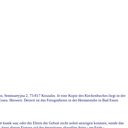
in, Seminarryjna 2, 75-817 Koszalin. Je eine Kopie des Kirchenbuches liegt in der
en. Hinweis: Derzeit ist das Fotografieren in der Heimatstube in Bad Essen
krank war, oder die Eltern die Geburt nicht sofort anzeigen konnten, wurde das
ann diesen Eintrag auf der derzeitigen aktuellen Seite - am Ende -