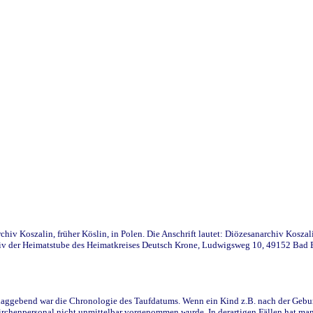
iv Koszalin, früher Köslin, in Polen. Die Anschrift lautet: Diözesanarchiv Koszal
v der Heimatstube des Heimatkreises Deutsch Krone, Ludwigsweg 10, 49152 Bad Ess
ggebend war die Chronologie des Taufdatums. Wenn ein Kind z.B. nach der Geburt 
rchenpersonal nicht unmittelbar vorgenommen wurde. In derartigen Fällen hat man d