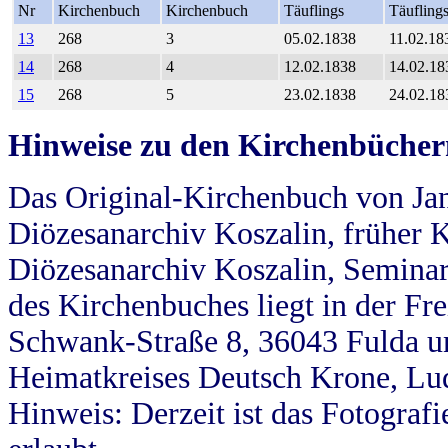
Nr
Kirchenbuch
Kirchenbuch
Täuflings
Täufling
13
268
3
05.02.1838
11.02.18
14
268
4
12.02.1838
14.02.18
15
268
5
23.02.1838
24.02.18
Hinweise zu den Kirchenbücher
Das Original-Kirchenbuch von Jan
Diözesanarchiv Koszalin, früher Kö
Diözesanarchiv Koszalin, Seminar
des Kirchenbuches liegt in der Fr
Schwank-Straße 8, 36043 Fulda u
Heimatkreises Deutsch Krone, Lu
Hinweis: Derzeit ist das Fotograf