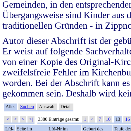
Gemeinden, in den entsprechende
Übergangsweise sind Kinder aus 
traditionellen Gründen - in Zippn
Autor dieser Abschrift ist der geb
Er weist auf folgende Sachverhalte
von einer Kopie des Original-Kirc
zweifelsfreie Fehler im Kirchenbuc
worden. Bei der Abschrift kann e
gekommen sein. Deshalb wird kein
Alles
Suchen
Auswahl
Detail
|<
<
>
>|
3380 Einträge gesamt:
1
4
7
10
13
16
Lfd-
Seite im
Lfd-Nr im
Geburt des
Taufe de