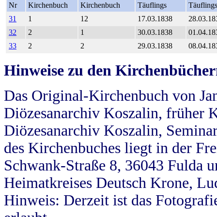
Nr
Kirchenbuch
Kirchenbuch
Täuflings
Täufling
31
1
12
17.03.1838
28.03.18
32
2
1
30.03.1838
01.04.18
33
2
2
29.03.1838
08.04.18
Hinweise zu den Kirchenbücher
Das Original-Kirchenbuch von Jan
Diözesanarchiv Koszalin, früher Kö
Diözesanarchiv Koszalin, Seminar
des Kirchenbuches liegt in der Fr
Schwank-Straße 8, 36043 Fulda u
Heimatkreises Deutsch Krone, Lu
Hinweis: Derzeit ist das Fotograf