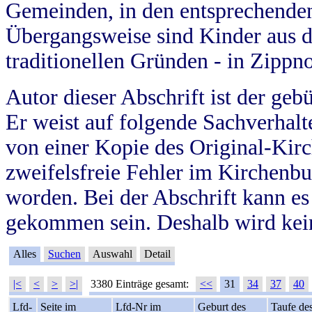
Gemeinden, in den entsprechende
Übergangsweise sind Kinder aus 
traditionellen Gründen - in Zippn
Autor dieser Abschrift ist der geb
Er weist auf folgende Sachverhalte
von einer Kopie des Original-Kirc
zweifelsfreie Fehler im Kirchenbuc
worden. Bei der Abschrift kann e
gekommen sein. Deshalb wird kein
Alles
Suchen
Auswahl
Detail
|<
<
>
>|
3380 Einträge gesamt:
<<
31
34
37
40
Lfd-
Seite im
Lfd-Nr im
Geburt des
Taufe de