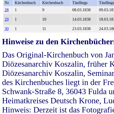
Nr
Kirchenbuch
Kirchenbuch
Täuflings
Täufling
28
1
9
08.03.1838
09.03.18
29
1
10
14.03.1838
18.03.18
30
1
11
23.03.1838
24.03.18
Hinweise zu den Kirchenbücher
Das Original-Kirchenbuch von Jan
Diözesanarchiv Koszalin, früher Kö
Diözesanarchiv Koszalin, Seminar
des Kirchenbuches liegt in der Fr
Schwank-Straße 8, 36043 Fulda u
Heimatkreises Deutsch Krone, Lu
Hinweis: Derzeit ist das Fotograf