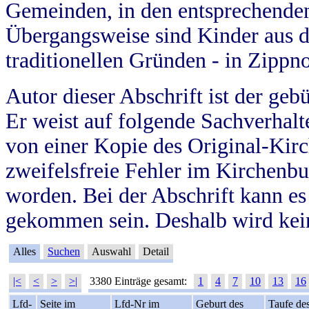
Gemeinden, in den entsprechende
Übergangsweise sind Kinder aus 
traditionellen Gründen - in Zippn
Autor dieser Abschrift ist der geb
Er weist auf folgende Sachverhalte
von einer Kopie des Original-Kirc
zweifelsfreie Fehler im Kirchenbuc
worden. Bei der Abschrift kann e
gekommen sein. Deshalb wird kein
Alles
Suchen
Auswahl
Detail
|<
<
>
>|
3380 Einträge gesamt:
1
4
7
10
13
16
Lfd-
Seite im
Lfd-Nr im
Geburt des
Taufe de