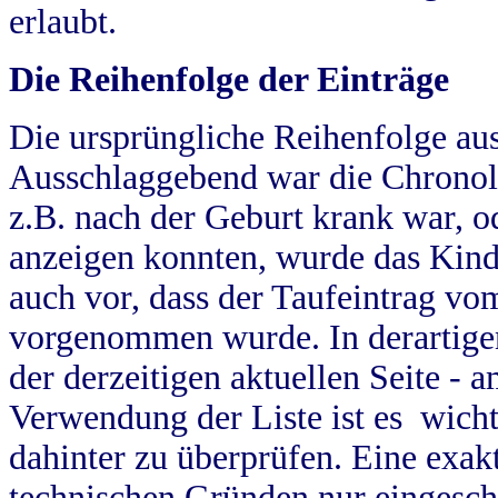
erlaubt.
Die Reihenfolge der Einträge
Die ursprüngliche Reihenfolge au
Ausschlaggebend war die Chronol
z.B. nach der Geburt krank war, od
anzeigen konnten, wurde das Kind
auch vor, dass der Taufeintrag vo
vorgenommen wurde. In derartigen
der derzeitigen aktuellen Seite -
Verwendung der Liste ist es wich
dahinter zu überprüfen. Eine exa
technischen Gründen nur eingesch