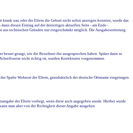
krank war, oder die Eltern die Geburt nicht sofort anzeigen konnten, wurde das
ann diesen Eintrag auf der derzeitigen aktuellen Seite - am Ende -
st aus technischen Gründen nur eingeschränkt möglich. Die Ausgabesortierung
r besser gesagt, wie die Bewohner ihn ausgesprochen haben. Später dann so
e Schreibweise nicht richtig ist, wurden Korrekturen vorgenommen.
r Spalte Wohnort der Eltern, grundsätzlich der deutsche Ortsname eingetragen.
rtsangabe der Eltern vorliegt, wenn diese auch angegeben wurde. Hierbei wurde
d kann man aber von der Richtigkeit dieser Angabe ausgehen.