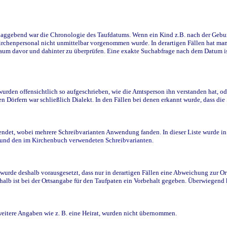
ggebend war die Chronologie des Taufdatums. Wenn ein Kind z.B. nach der Geburt 
rchenpersonal nicht unmittelbar vorgenommen wurde. In derartigen Fällen hat man d
raum davor und dahinter zu überprüfen. Eine exakte Suchabfrage nach dem Datum i
den offensichtlich so aufgeschrieben, wie die Amtsperson ihn verstanden hat, ode
n Dörfern war schließlich Dialekt. In den Fällen bei denen erkannt wurde, dass di
t, wobei mehrere Schreibvarianten Anwendung fanden. In dieser Liste wurde in de
n und den im Kirchenbuch verwendeten Schreibvarianten.
wurde deshalb vorausgesetzt, dass nur in derartigen Fällen eine Abweichung zur O
eshalb ist bei der Ortsangabe für den Taufpaten ein Vorbehalt gegeben. Überwiegen
weitere Angaben wie z. B. eine Heirat, wurden nicht übernommen.