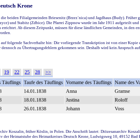
Deutsch Krone
ie beiden Filialgemeinden Briesenitz (Brzez`nica) und Jagdhaus (Budy). Früher g
yce) und Stabitz (Zdbice). Die Pfarrei Zippnow wurde im Jahr 1911 aufgeteilt und e
en errichtet. Ab diesem Zeitpunkt, müssen für diese ländlichen Gemeinden, in den
worden.
 auf folgende Sachverhalte hin: Die vorliegende Transkription ist von einer Kopie 
aber dennoch zu Übertragungsfehlern gekommen sein. Deshalb wird kein Anspruch auf 
19
22
25
28
>>
 Täuflings
Taufe des Täuflings
Vorname des Täuflings
Name des Va
8
14.01.1838
Anna
Gramse
8
18.01.1838
Justina
Roloff
8
26.01.1838
Johann
Voss
iv Koszalin, früher Köslin, in Polen. Die Anschrift lautet: Diözesanarchiv Koszal
v der Heimatstube des Heimatkreises Deutsch Krone, Ludwigsweg 10, 49152 Bad Ess