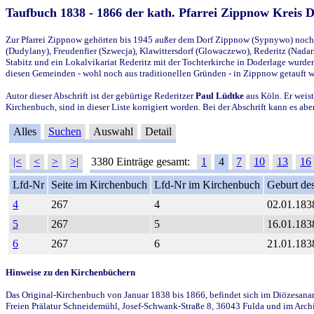
Taufbuch 1838 - 1866 der kath. Pfarrei Zippnow Kreis 
Zur Pfarrei Zippnow gehörten bis 1945 außer dem Dorf Zippnow (Sypnywo) noch d
(Dudylany), Freudenfier (Szwecja), Klawittersdorf (Glowaczewo), Rederitz (Nadarz
Stabitz und ein Lokalvikariat Rederitz mit der Tochterkirche in Doderlage wurd
diesen Gemeinden - wohl noch aus traditionellen Gründen - in Zippnow getauft 
Autor dieser Abschrift ist der gebürtige Rederitzer
Paul Lüdtke
aus Köln. Er weist
Kirchenbuch, sind in dieser Liste korrigiert worden. Bei der Abschrift kann es 
Alles
Suchen
Auswahl
Detail
|<
<
>
>|
3380 Einträge gesamt:
1
4
7
10
13
16
Lfd-Nr
Seite im Kirchenbuch
Lfd-Nr im Kirchenbuch
Geburt des
4
267
4
02.01.183
5
267
5
16.01.183
6
267
6
21.01.183
Hinweise zu den Kirchenbüchern
Das Original-Kirchenbuch von Januar 1838 bis 1866, befindet sich im Diözesanarch
Freien Prälatur Schneidemühl, Josef-Schwank-Straße 8, 36043 Fulda und im Archi