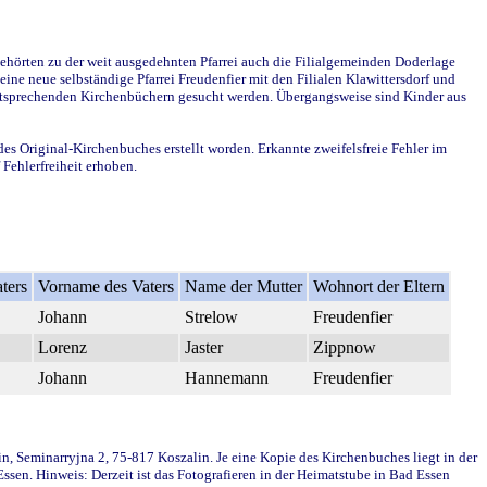
ehörten zu der weit ausgedehnten Pfarrei auch die Filialgemeinden Doderlage
ine neue selbständige Pfarrei Freudenfier mit den Filialen Klawittersdorf und
 entsprechenden Kirchenbüchern gesucht werden. Übergangsweise sind Kinder aus
des Original-Kirchenbuches erstellt worden. Erkannte zweifelsfreie Fehler im
Fehlerfreiheit erhoben.
ters
Vorname des Vaters
Name der Mutter
Wohnort der Eltern
Johann
Strelow
Freudenfier
Lorenz
Jaster
Zippnow
Johann
Hannemann
Freudenfier
in, Seminarryjna 2, 75-817 Koszalin. Je eine Kopie des Kirchenbuches liegt in der
en. Hinweis: Derzeit ist das Fotografieren in der Heimatstube in Bad Essen