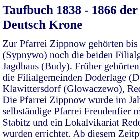
Taufbuch 1838 - 1866 der
Deutsch Krone
Zur Pfarrei Zippnow gehörten bi
(Sypnywo) noch die beiden Filial
Jagdhaus (Budy). Früher gehörten 
die Filialgemeinden Doderlage (D
Klawittersdorf (Glowaczewo), Red
Die Pfarrei Zippnow wurde im Jah
selbständige Pfarrei Freudenfier m
Stabitz und ein Lokalvikariat Red
wurden errichtet. Ab diesem Zeitp