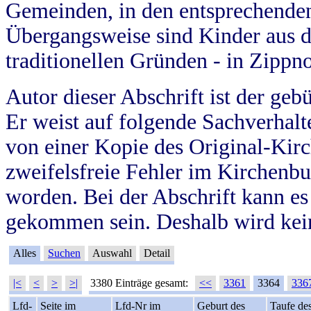
Gemeinden, in den entsprechende
Übergangsweise sind Kinder aus 
traditionellen Gründen - in Zippn
Autor dieser Abschrift ist der geb
Er weist auf folgende Sachverhalte
von einer Kopie des Original-Kirc
zweifelsfreie Fehler im Kirchenbuc
worden. Bei der Abschrift kann e
gekommen sein. Deshalb wird kein
Alles
Suchen
Auswahl
Detail
|<
<
>
>|
3380 Einträge gesamt:
<<
3361
3364
336
Lfd-
Seite im
Lfd-Nr im
Geburt des
Taufe de