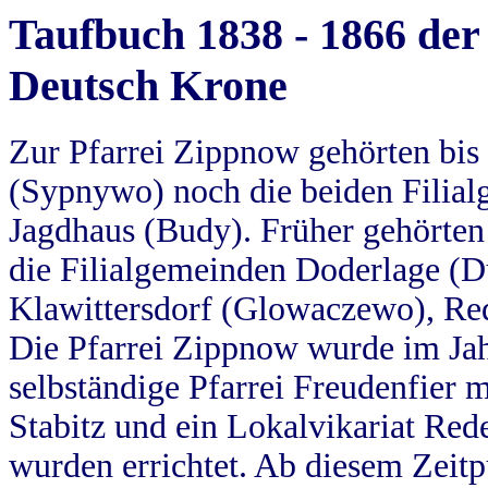
Taufbuch 1838 - 1866 der
Deutsch Krone
Zur Pfarrei Zippnow gehörten bi
(Sypnywo) noch die beiden Filial
Jagdhaus (Budy). Früher gehörten 
die Filialgemeinden Doderlage (D
Klawittersdorf (Glowaczewo), Red
Die Pfarrei Zippnow wurde im Jah
selbständige Pfarrei Freudenfier m
Stabitz und ein Lokalvikariat Red
wurden errichtet. Ab diesem Zeitp