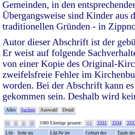
Gemeinden, in den entsprechende
Übergangsweise sind Kinder aus 
traditionellen Gründen - in Zippn
Autor dieser Abschrift ist der geb
Er weist auf folgende Sachverhalte
von einer Kopie des Original-Kirc
zweifelsfreie Fehler im Kirchenbuc
worden. Bei der Abschrift kann e
gekommen sein. Deshalb wird kein
Alles
Suchen
Auswahl
Detail
|<
<
>
>|
3380 Einträge gesamt:
<<
3331
3334
333
Lfd-
Seite im
Lfd-Nr im
Geburt des
Taufe de