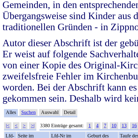
Gemeinden, in den entsprechende
Übergangsweise sind Kinder aus 
traditionellen Gründen - in Zippn
Autor dieser Abschrift ist der geb
Er weist auf folgende Sachverhalte
von einer Kopie des Original-Kirc
zweifelsfreie Fehler im Kirchenbuc
worden. Bei der Abschrift kann e
gekommen sein. Deshalb wird kein
Alles
Suchen
Auswahl
Detail
|<
<
>
>|
3380 Einträge gesamt:
1
4
7
10
13
16
Lfd-
Seite im
Lfd-Nr im
Geburt des
Taufe de