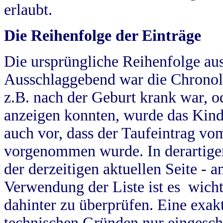
erlaubt.
Die Reihenfolge der Einträge
Die ursprüngliche Reihenfolge au
Ausschlaggebend war die Chronol
z.B. nach der Geburt krank war, od
anzeigen konnten, wurde das Kind
auch vor, dass der Taufeintrag vo
vorgenommen wurde. In derartigen
der derzeitigen aktuellen Seite -
Verwendung der Liste ist es wich
dahinter zu überprüfen. Eine exa
technischen Gründen nur eingesch