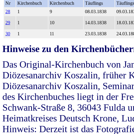
Nr
Kirchenbuch
Kirchenbuch
Täuflings
Täufling
28
1
9
08.03.1838
09.03.18
29
1
10
14.03.1838
18.03.18
30
1
11
23.03.1838
24.03.18
Hinweise zu den Kirchenbücher
Das Original-Kirchenbuch von Jan
Diözesanarchiv Koszalin, früher Kö
Diözesanarchiv Koszalin, Seminar
des Kirchenbuches liegt in der Fr
Schwank-Straße 8, 36043 Fulda u
Heimatkreises Deutsch Krone, Lu
Hinweis: Derzeit ist das Fotograf