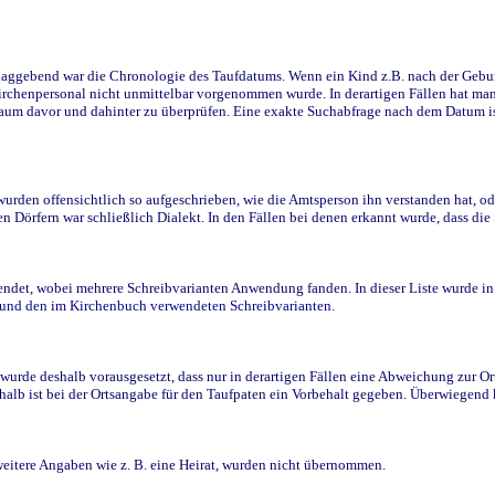
ggebend war die Chronologie des Taufdatums. Wenn ein Kind z.B. nach der Geburt 
rchenpersonal nicht unmittelbar vorgenommen wurde. In derartigen Fällen hat man d
raum davor und dahinter zu überprüfen. Eine exakte Suchabfrage nach dem Datum i
den offensichtlich so aufgeschrieben, wie die Amtsperson ihn verstanden hat, ode
n Dörfern war schließlich Dialekt. In den Fällen bei denen erkannt wurde, dass di
t, wobei mehrere Schreibvarianten Anwendung fanden. In dieser Liste wurde in de
n und den im Kirchenbuch verwendeten Schreibvarianten.
wurde deshalb vorausgesetzt, dass nur in derartigen Fällen eine Abweichung zur O
eshalb ist bei der Ortsangabe für den Taufpaten ein Vorbehalt gegeben. Überwiegen
weitere Angaben wie z. B. eine Heirat, wurden nicht übernommen.