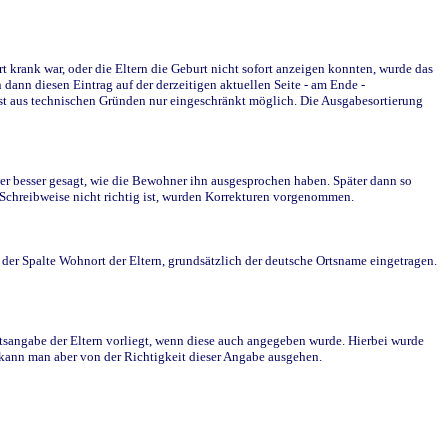
krank war, oder die Eltern die Geburt nicht sofort anzeigen konnten, wurde das
ann diesen Eintrag auf der derzeitigen aktuellen Seite - am Ende -
st aus technischen Gründen nur eingeschränkt möglich. Die Ausgabesortierung
r besser gesagt, wie die Bewohner ihn ausgesprochen haben. Später dann so
e Schreibweise nicht richtig ist, wurden Korrekturen vorgenommen.
r Spalte Wohnort der Eltern, grundsätzlich der deutsche Ortsname eingetragen.
rtsangabe der Eltern vorliegt, wenn diese auch angegeben wurde. Hierbei wurde
d kann man aber von der Richtigkeit dieser Angabe ausgehen.