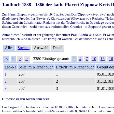
Taufbuch 1838 - 1866 der kath. Pfarrei Zippnow Kreis 
Zur Pfarrei Zippnow gehörten bis 1945 außer dem Dorf Zippnow (Sypnywo) noch d
(Dudylany), Freudenfier (Szwecja), Klawittersdorf (Glowaczewo), Rederitz (Nadarz
Stabitz und ein Lokalvikariat Rederitz mit der Tochterkirche in Doderlage wurd
diesen Gemeinden - wohl noch aus traditionellen Gründen - in Zippnow getauft 
Autor dieser Abschrift ist der gebürtige Rederitzer
Paul Lüdtke
aus Köln. Er weist
Kirchenbuch, sind in dieser Liste korrigiert worden. Bei der Abschrift kann es 
Alles
Suchen
Auswahl
Detail
|<
<
>
>|
3380 Einträge gesamt:
1
4
7
10
13
16
Lfd-Nr
Seite im Kirchenbuch
Lfd-Nr im Kirchenbuch
Geburt des
1
267
1
05.01.183
2
267
2
31.12.183
3
267
3
01.01.183
Hinweise zu den Kirchenbüchern
Das Original-Kirchenbuch von Januar 1838 bis 1866, befindet sich im Diözesanarch
Freien Prälatur Schneidemühl, Josef-Schwank-Straße 8, 36043 Fulda und im Archi