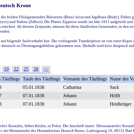
Deutsch Krone
ie beiden Filialgemeinden Briesenitz (Brzez`nica) und Jagdhaus (Budy). Früher g
yce) und Stabitz (Zdbice). Die Pfarrei Zippnow wurde im Jahr 1911 aufgeteilt und e
en errichtet. Ab diesem Zeitpunkt, müssen für diese ländlichen Gemeinden, in den
worden.
 auf folgende Sachverhalte hin: Die vorliegende Transkription ist von einer Kopie 
aber dennoch zu Übertragungsfehlern gekommen sein. Deshalb wird kein Anspruch auf 
19
22
25
28
>>
 Täuflings
Taufe des Täuflings
Vorname des Täuflings
Name des Va
8
05.01.1838
Catharina
Sack
7
07.01.1838
Johann
Höfft
8
07.01.1838
Johann
Heidkrüger
iv Koszalin, früher Köslin, in Polen. Die Anschrift lautet: Diözesanarchiv Koszal
v der Heimatstube des Heimatkreises Deutsch Krone, Ludwigsweg 10, 49152 Bad Ess