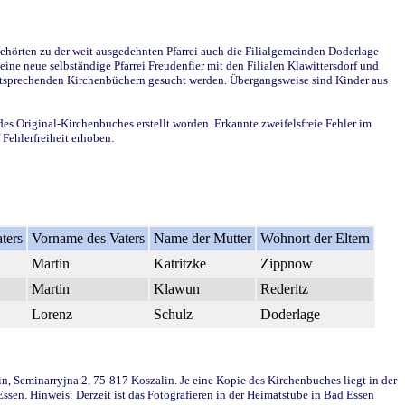
ehörten zu der weit ausgedehnten Pfarrei auch die Filialgemeinden Doderlage
ine neue selbständige Pfarrei Freudenfier mit den Filialen Klawittersdorf und
 entsprechenden Kirchenbüchern gesucht werden. Übergangsweise sind Kinder aus
des Original-Kirchenbuches erstellt worden. Erkannte zweifelsfreie Fehler im
Fehlerfreiheit erhoben.
ters
Vorname des Vaters
Name der Mutter
Wohnort der Eltern
Martin
Katritzke
Zippnow
Martin
Klawun
Rederitz
Lorenz
Schulz
Doderlage
in, Seminarryjna 2, 75-817 Koszalin. Je eine Kopie des Kirchenbuches liegt in der
en. Hinweis: Derzeit ist das Fotografieren in der Heimatstube in Bad Essen