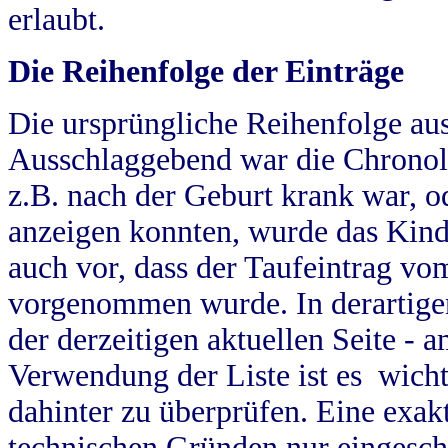
erlaubt.
Die Reihenfolge der Einträge
Die ursprüngliche Reihenfolge au
Ausschlaggebend war die Chronol
z.B. nach der Geburt krank war, od
anzeigen konnten, wurde das Kind
auch vor, dass der Taufeintrag vo
vorgenommen wurde. In derartigen
der derzeitigen aktuellen Seite -
Verwendung der Liste ist es wich
dahinter zu überprüfen. Eine exa
technischen Gründen nur eingesch