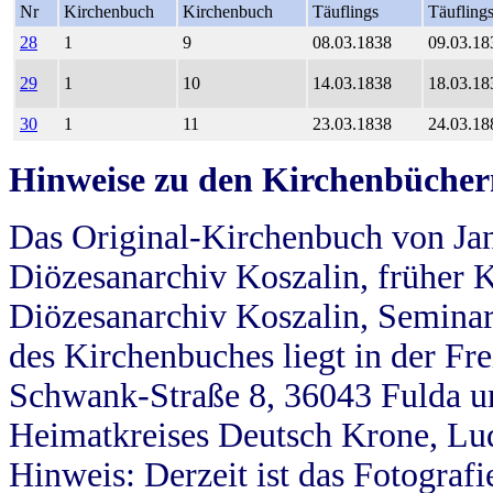
Nr
Kirchenbuch
Kirchenbuch
Täuflings
Täufling
28
1
9
08.03.1838
09.03.18
29
1
10
14.03.1838
18.03.18
30
1
11
23.03.1838
24.03.18
Hinweise zu den Kirchenbücher
Das Original-Kirchenbuch von Jan
Diözesanarchiv Koszalin, früher Kö
Diözesanarchiv Koszalin, Seminar
des Kirchenbuches liegt in der Fr
Schwank-Straße 8, 36043 Fulda u
Heimatkreises Deutsch Krone, Lu
Hinweis: Derzeit ist das Fotograf