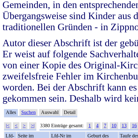
Gemeinden, in den entsprechende
Übergangsweise sind Kinder aus 
traditionellen Gründen - in Zippn
Autor dieser Abschrift ist der geb
Er weist auf folgende Sachverhalte
von einer Kopie des Original-Kirc
zweifelsfreie Fehler im Kirchenbuc
worden. Bei der Abschrift kann e
gekommen sein. Deshalb wird kein
Alles
Suchen
Auswahl
Detail
|<
<
>
>|
3380 Einträge gesamt:
1
4
7
10
13
16
Lfd-
Seite im
Lfd-Nr im
Geburt des
Taufe de