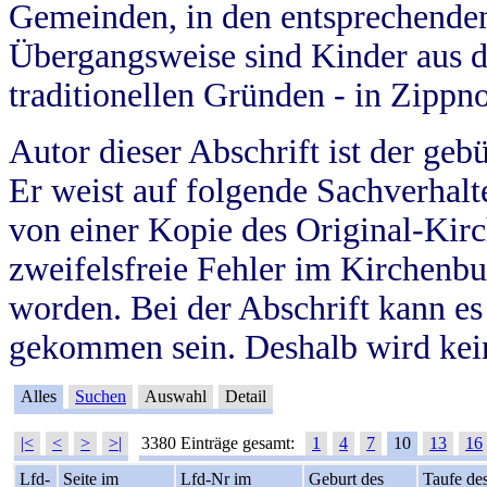
Gemeinden, in den entsprechende
Übergangsweise sind Kinder aus 
traditionellen Gründen - in Zippn
Autor dieser Abschrift ist der geb
Er weist auf folgende Sachverhalte
von einer Kopie des Original-Kirc
zweifelsfreie Fehler im Kirchenbuc
worden. Bei der Abschrift kann e
gekommen sein. Deshalb wird kein
Alles
Suchen
Auswahl
Detail
|<
<
>
>|
3380 Einträge gesamt:
1
4
7
10
13
16
Lfd-
Seite im
Lfd-Nr im
Geburt des
Taufe de