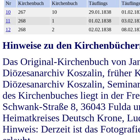
Nr
Kirchenbuch
Kirchenbuch
Täuflings
Täufling
10
267
10
29.01.1838
01.02.18
11
268
1
01.02.1838
03.02.18
12
268
2
02.02.1838
08.02.18
Hinweise zu den Kirchenbücher
Das Original-Kirchenbuch von Jan
Diözesanarchiv Koszalin, früher Kö
Diözesanarchiv Koszalin, Seminar
des Kirchenbuches liegt in der Fr
Schwank-Straße 8, 36043 Fulda u
Heimatkreises Deutsch Krone, Lu
Hinweis: Derzeit ist das Fotograf