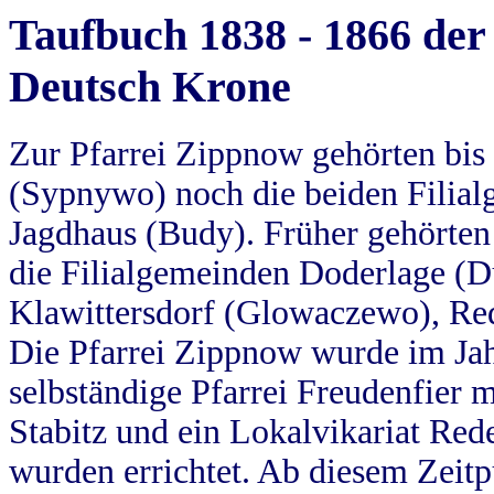
Taufbuch 1838 - 1866 der
Deutsch Krone
Zur Pfarrei Zippnow gehörten bi
(Sypnywo) noch die beiden Filial
Jagdhaus (Budy). Früher gehörten 
die Filialgemeinden Doderlage (D
Klawittersdorf (Glowaczewo), Red
Die Pfarrei Zippnow wurde im Jah
selbständige Pfarrei Freudenfier m
Stabitz und ein Lokalvikariat Red
wurden errichtet. Ab diesem Zeitp