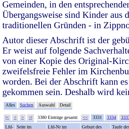
Gemeinden, in den entsprechende
Übergangsweise sind Kinder aus 
traditionellen Gründen - in Zippn
Autor dieser Abschrift ist der geb
Er weist auf folgende Sachverhalte
von einer Kopie des Original-Kirc
zweifelsfreie Fehler im Kirchenbuc
worden. Bei der Abschrift kann e
gekommen sein. Deshalb wird kein
Alles
Suchen
Auswahl
Detail
|<
<
>
>|
3380 Einträge gesamt:
<<
3331
3334
333
Lfd-
Seite im
Lfd-Nr im
Geburt des
Taufe de