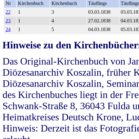
Nr
Kirchenbuch
Kirchenbuch
Täuflings
Täufling
22
1
3
03.03.1838
03.03.18
23
1
4
27.02.1838
04.03.18
24
1
5
04.03.1838
05.03.18
Hinweise zu den Kirchenbücher
Das Original-Kirchenbuch von Jan
Diözesanarchiv Koszalin, früher Kö
Diözesanarchiv Koszalin, Seminar
des Kirchenbuches liegt in der Fr
Schwank-Straße 8, 36043 Fulda u
Heimatkreises Deutsch Krone, Lu
Hinweis: Derzeit ist das Fotograf