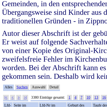
Gemeinden, in den entsprechende
Übergangsweise sind Kinder aus 
traditionellen Gründen - in Zippn
Autor dieser Abschrift ist der geb
Er weist auf folgende Sachverhalte
von einer Kopie des Original-Kirc
zweifelsfreie Fehler im Kirchenbuc
worden. Bei der Abschrift kann e
gekommen sein. Deshalb wird kein
Alles
Suchen
Auswahl
Detail
|<
<
>
>|
3380 Einträge gesamt:
1
4
7
10
13
16
Lfd-
Seite im
Lfd-Nr im
Geburt des
Taufe de